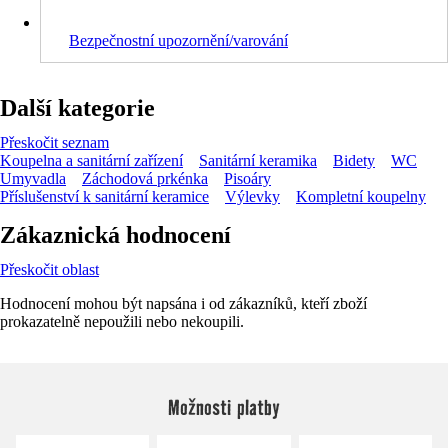
Bezpečnostní upozornění/varování
Další kategorie
Přeskočit seznam
Koupelna a sanitární zařízení
Sanitární keramika
Bidety
WC
Umyvadla
Záchodová prkénka
Pisoáry
Příslušenství k sanitární keramice
Výlevky
Kompletní koupelny
Zákaznická hodnocení
Přeskočit oblast
Hodnocení mohou být napsána i od zákazníků, kteří zboží
prokazatelně nepoužili nebo nekoupili.
Možnosti platby