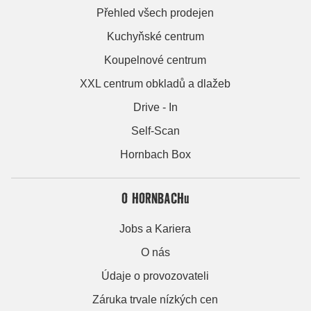
Přehled všech prodejen
Kuchyňské centrum
Koupelnové centrum
XXL centrum obkladů a dlažeb
Drive - In
Self-Scan
Hornbach Box
O HORNBACHu
Jobs a Kariera
O nás
Údaje o provozovateli
Záruka trvale nízkých cen