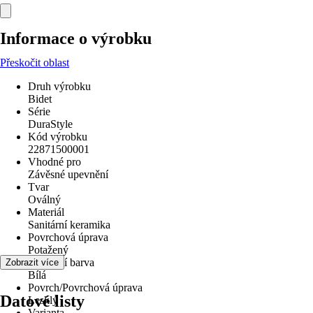
Informace o výrobku
Přeskočit oblast
Druh výrobku
Bidet
Série
DuraStyle
Kód výrobku
22871500001
Vhodné pro
Závěsné upevnění
Tvar
Oválný
Materiál
Sanitární keramika
Povrchová úprava
Potažený
Základní barva
Zobrazit více
Bílá
Povrch/Povrchová úprava
Datové listy
Lesklý
Varianta