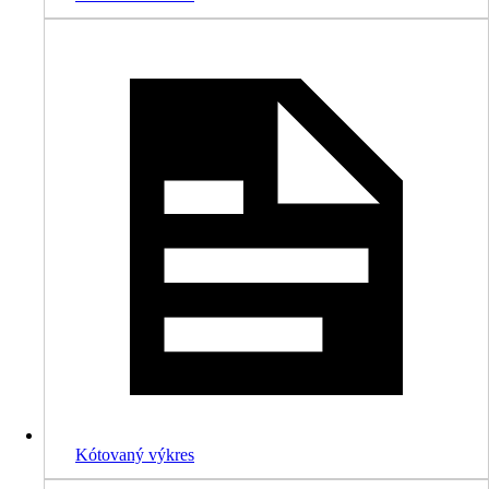
Kótovaný výkres