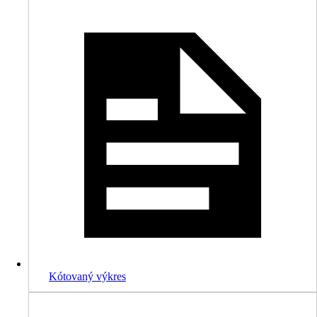
Kótovaný výkres