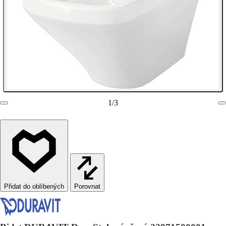
1
/
3
Porovnat