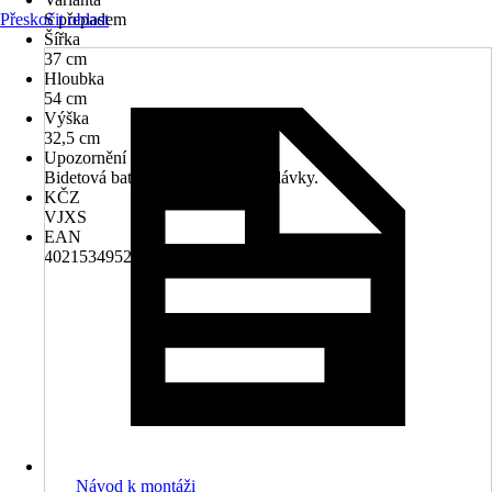
Přeskočit oblast
S přepadem
Šířka
37 cm
Hloubka
54 cm
Výška
32,5 cm
Upozornění
Bidetová baterie není součástí dodávky.
KČZ
VJXS
EAN
4021534952838
Návod k montáži