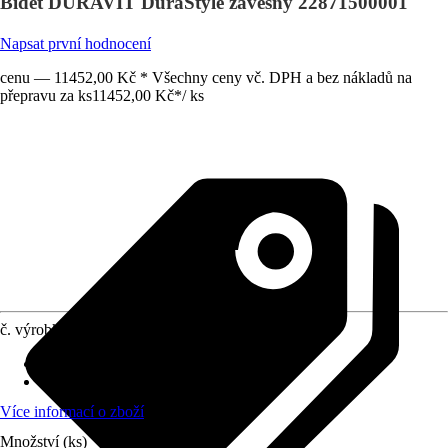
Bidet DURAVIT DuraStyle závěsný 22871500001
Napsat první hodnocení
cenu — 11452,00 Kč * Všechny ceny vč. DPH a bez nákladů na
přepravu za ks
11452,00 Kč
*
/
ks
č. výrobku
10502339
Vhodné pro
:
Závěsné upevnění
Povrchová úprava
:
Potažený
Více informací o zboží
Množství (ks)