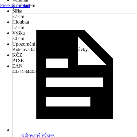
Přeskočit oblast
S přepadem
Šířka
37 cm
Hloubka
57 cm
Výška
30 cm
Upozornění
Bidetová baterie není součástí dodávky.
KČZ
PTSE
EAN
4021534402180
Kótovaný výkres