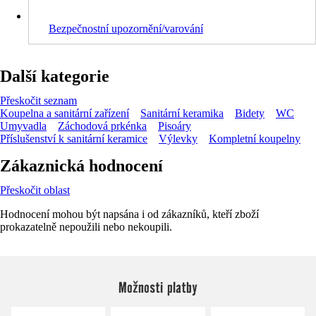
Bezpečnostní upozornění/varování
Další kategorie
Přeskočit seznam
Koupelna a sanitární zařízení
Sanitární keramika
Bidety
WC
Umyvadla
Záchodová prkénka
Pisoáry
Příslušenství k sanitární keramice
Výlevky
Kompletní koupelny
Zákaznická hodnocení
Přeskočit oblast
Hodnocení mohou být napsána i od zákazníků, kteří zboží
prokazatelně nepoužili nebo nekoupili.
Možnosti platby