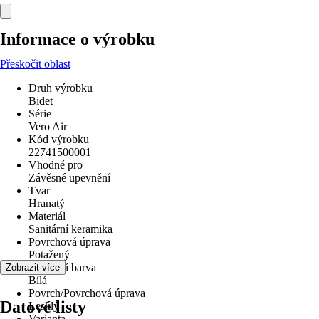
Informace o výrobku
Přeskočit oblast
Druh výrobku
Bidet
Série
Vero Air
Kód výrobku
22741500001
Vhodné pro
Závěsné upevnění
Tvar
Hranatý
Materiál
Sanitární keramika
Povrchová úprava
Potažený
Základní barva
Zobrazit více
Bílá
Povrch/Povrchová úprava
Datové listy
Lesklý
Varianta