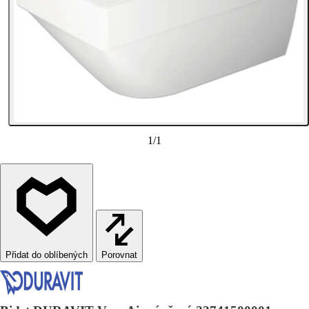
1
/
1
Porovnat