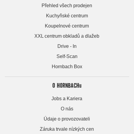
Přehled všech prodejen
Kuchyňské centrum
Koupelnové centrum
XXL centrum obkladů a dlažeb
Drive - In
Self-Scan
Hornbach Box
O HORNBACHu
Jobs a Kariera
O nás
Údaje o provozovateli
Záruka trvale nízkých cen