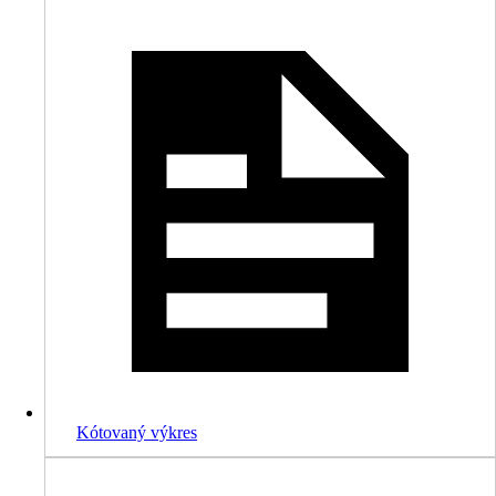
Kótovaný výkres