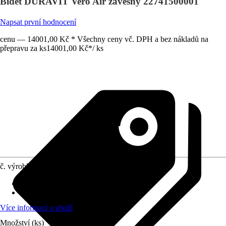
Bidet DURAVIT Vero Air závěsný 22741500001
Napsat první hodnocení
cenu — 14001,00 Kč * Všechny ceny vč. DPH a bez nákladů na
přepravu za ks
14001,00 Kč
*
/
ks
č. výrobku
6225346
Vhodné pro
:
Závěsné upevnění
Povrchová úprava
:
Potažený
Více informací o zboží
Množství (ks)