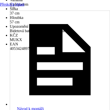
Přeskočit oblast
S přepadem
Šířka
37 cm
Hloubka
57 cm
Upozornění
Bidetová baterie není součástí dodávky.
KČZ
MUKX
EAN
4053424897578
Návod k montáži