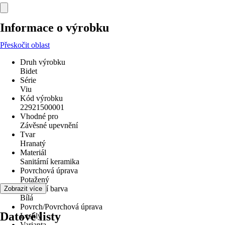
Informace o výrobku
Přeskočit oblast
Druh výrobku
Bidet
Série
Viu
Kód výrobku
22921500001
Vhodné pro
Závěsné upevnění
Tvar
Hranatý
Materiál
Sanitární keramika
Povrchová úprava
Potažený
Základní barva
Zobrazit více
Bílá
Povrch/Povrchová úprava
Datové listy
Lesklý
Varianta