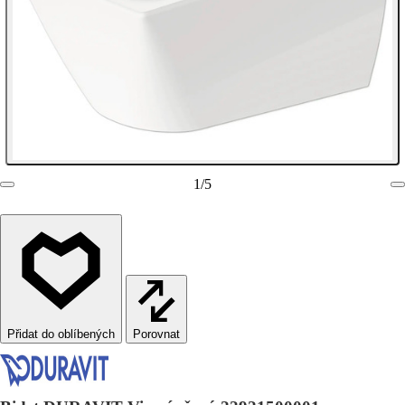
1
/
5
Porovnat