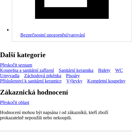
Bezpečnostní upozornění/varování
Další kategorie
Přeskočit seznam
Koupelna a sanitární zařízení
Sanitární keramika
Bidety
WC
Umyvadla
Záchodová prkénka
Pisoáry
Příslušenství k sanitární keramice
Výlevky
Kompletní koupelny
Zákaznická hodnocení
Přeskočit oblast
Hodnocení mohou být napsána i od zákazníků, kteří zboží
prokazatelně nepoužili nebo nekoupili.