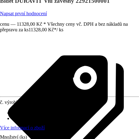
Bidet DURAVIT Viu závěsný 22921500001
Napsat první hodnocení
cenu — 11328,00 Kč * Všechny ceny vč. DPH a bez nákladů na
přepravu za ks
11328,00 Kč
*
/
ks
č. výrobku
10544302
Vhodné pro
:
Závěsné upevnění
Povrchová úprava
:
Potažený
Více informací o zboží
Množství (ks)