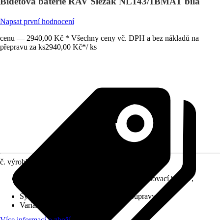
Bidetová baterie RAV Slezák NL143/1BMAT bílá
Napsat první hodnocení
cenu — 2940,00 Kč * Všechny ceny vč. DPH a bez nákladů na
přepravu za ks
2940,00 Kč
*
/
ks
č. výrobku
12669078
Charakteristické znaky
:
Jednopáková směšovací baterie,
Keramická kartuše
Systém vypouštění
:
Bez odtokové soupravy
Varianta
:
Bidetová baterie
Více informací o zboží