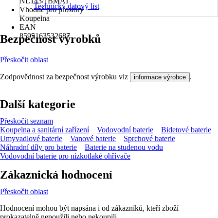
NL143/1BMAT
Technický datový list
Vhodné pro prostory
Koupelna
EAN
8595163532687
Bezpečnost výrobků
Přeskočit oblast
Zodpovědnost za bezpečnost výrobku viz
.
informace výrobce
Další kategorie
Přeskočit seznam
Koupelna a sanitární zařízení
Vodovodní baterie
Bidetové baterie
Umyvadlové baterie
Vanové baterie
Sprchové baterie
Náhradní díly pro baterie
Baterie na studenou vodu
Vodovodní baterie pro nízkotlaké ohřívače
Zákaznická hodnocení
Přeskočit oblast
Hodnocení mohou být napsána i od zákazníků, kteří zboží
prokazatelně nepoužili nebo nekoupili.