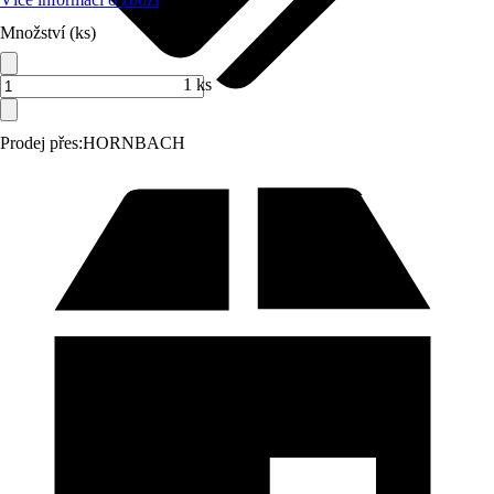
Množství (ks)
1 ks
Prodej přes:
HORNBACH