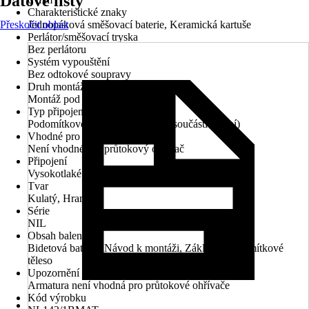
Datové listy
Charakteristické znaky
Přeskočit oblast
Jednopáková směšovací baterie, Keramická kartuše
Perlátor/směšovací tryska
Bez perlátoru
Systém vypouštění
Bez odtokové soupravy
Druh montáže
Montáž pod omítku
Typ připojení
Podomítkové instalační těleso (je součástí balení)
Vhodné pro
Není vhodné pro průtokový ohřívač
Připojení
Vysokotlaké - tlakové
Tvar
Kulatý, Hranatý
Série
NIL
Obsah balení
Bidetová baterie, Návod k montáži, Základní podomítkové
těleso
Upozornění
Armatura není vhodná pro průtokové ohřívače
Kód výrobku