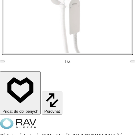
1
/
2
Porovnat