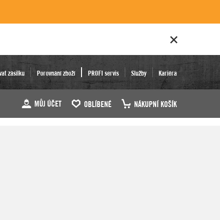
vat zásilku
Porovnání zboží
PROFI servis
Služby
Kariéra
MŮJ ÚČET
OBLÍBENÉ
NÁKUPNÍ KOŠÍK