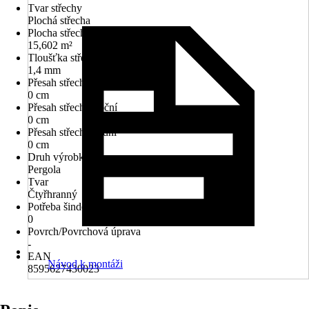
Tvar střechy
Plochá střecha
Plocha střechy
15,602 m²
Tloušťka střechy
1,4 mm
Přesah střechy přední
0 cm
Přesah střechy boční
0 cm
Přesah střechy zadní
0 cm
Druh výrobku
Pergola
Tvar
Čtyřhranný
Potřeba šindelů v m²
0
Povrch/Povrchová úprava
-
EAN
Návod k montáži
8595627430023