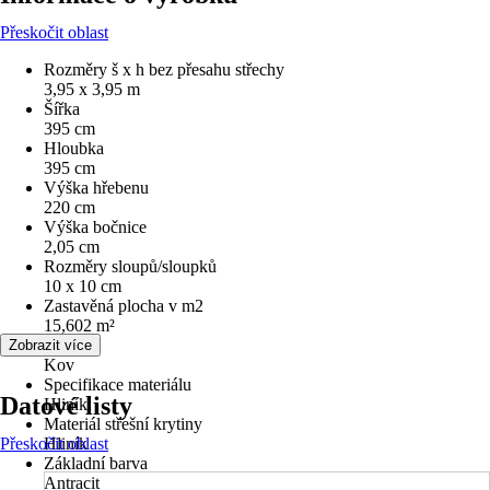
Přeskočit oblast
Rozměry š x h bez přesahu střechy
3,95 x 3,95 m
Šířka
395 cm
Hloubka
395 cm
Výška hřebenu
220 cm
Výška bočnice
2,05 cm
Rozměry sloupů/sloupků
10 x 10 cm
Zastavěná plocha v m2
15,602 m²
Materiál
Zobrazit více
Kov
Specifikace materiálu
Datové listy
Hliník
Materiál střešní krytiny
Přeskočit oblast
Hliník
Základní barva
Antracit