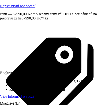
Napsat první hodnocení
cenu — 57990,00 Kč * Všechny ceny vč. DPH a bez nákladů na
přepravu za ks
57990,00 Kč
*
/
ks
č. výrobku
12801846
Rozměry š x h bez přesahu střechy
:
3,95 x 3,95 m
Specifikace materiálu
:
Hliník
Rozměry sloupů/sloupků
:
10 x 10 cm
Více informací o zboží
Množství (ks)