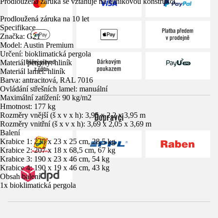
Prodloužená záruka se vztahuje na hliníkovou konstrukci.
Prodloužená záruka na 10 let
Specifikace
Značka: G21
Model: Austin Premium
Určení: bioklimatická pergola
Materiál pergoly: hliník
Materiál lamel: hliník
Barva: antracitová, RAL 7016
Ovládání střešních lamel: manuální
Maximální zatížení: 90 kg/m2
Hmotnost: 177 kg
Dopravci
Rozměry vnější (š x v x h): 3,95 x 2,2 x 3,95 m
Rozměry vnitřní (š x v x h): 3,69 x 2,05 x 3,69 m
Balení
Krabice 1: 235 x 23 x 25 cm, 28,5 kg
Krabice 2: 207 x 18 x 68,5 cm, 67 kg
Krabice 3: 190 x 23 x 46 cm, 54 kg
Krabice 4: 190 x 19 x 46 cm, 43 kg
Obsah balení
1x bioklimatická pergola