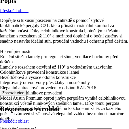
Popis
Přeskočit oblast
Dopřejte si luxusní posezení na zahradě s pomocí stylové
bioklimatické pergoly G21, která přináší maximální komfort za
každého počasí. Díky celohliníkové konstrukci, otočným střešním
lamelám s rozsahem až 110° a možnosti doplnění o boční zástěny si
snadno nastavíte ideální stín, proudění vzduchu i ochranu před deštěm.
Hlavní přednosti
Rotační střešní lamely pro regulaci stínu, ventilace i ochrany před
deštěm
Lamely s rozsahem otevření až 110° a vodotěsným uzavřením
Celohliníkové provedení konstrukce i lamel
Bezúdržbová a vysoce odolná konstrukce
Integrovaný odvod vody přes žlaby a nosné nohy
Elegantní antracitové provedení v odstínu RAL 7016
Prémiové celohliníkové provedení
Zobrazit více
Model Austin Premium oproti jiným pergolám vyniká celohliníkovou
konstrukcí včetně hliníkových střešních lamel. Díky tomu pergola
Bezpečnost výrobků
odolává korozi, zvládá bez problémů každodenní zátěž za každého
počasí a zároveň si zachovává elegantní vzhled bez nutnosti náročné
údržby.
Přeskočit oblast