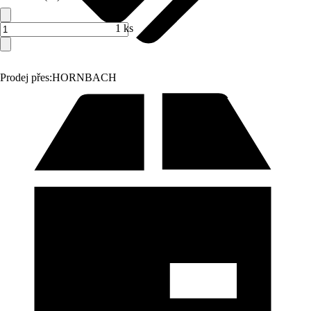
1 ks
Prodej přes:
HORNBACH