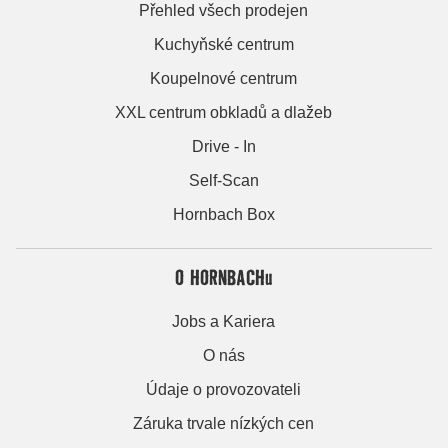
Přehled všech prodejen
Kuchyňské centrum
Koupelnové centrum
XXL centrum obkladů a dlažeb
Drive - In
Self-Scan
Hornbach Box
O HORNBACHu
Jobs a Kariera
O nás
Údaje o provozovateli
Záruka trvale nízkých cen