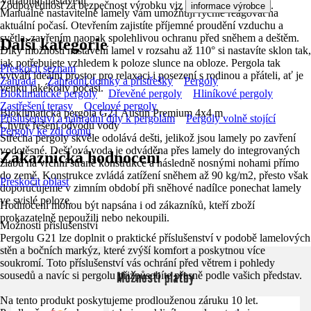
Variabilní nastavení
Zodpovědnost za bezpečnost výrobku viz
.
informace výrobce
Manuálně nastavitelné lamely vám umožňují rychle reagovat na
aktuální počasí. Otevřením zajistíte příjemné proudění vzduchu a
světla, zavřením naopak spolehlivou ochranu před sněhem a deštěm.
Další kategorie
Díky možnosti nastavení lamel v rozsahu až 110° si nastavíte sklon tak,
jak potřebujete vzhledem k poloze slunce na obloze. Pergola tak
Přeskočit seznam
vytváří ideální prostor pro relaxaci i posezení s rodinou a přáteli, ať je
Zahrada
Zahradní domky a přístřešky
Pergoly
venku jakékoliv počasí.
Bioklimatické pergoly
Dřevěné pergoly
Hliníkové pergoly
Zastřešení terasy
Ocelové pergoly
Bioklimatická pergola G21 Austin Premium 4x4 m
Příslušenství a náhradní díly k pergolám
Pergoly volně stojící
Chytré řešení odvodu vody
Pergoly ke zdi domu
Střecha pergoly skvěle odolává dešti, jelikož jsou lamely po zavření
vodotěsné. Dešťová voda je odváděna přes lamely do integrovaných
Zákaznická hodnocení
žlabů na vrchní straně konstrukce a následně nosnými nohami přímo
do země. Konstrukce zvládá zatížení sněhem až 90 kg/m2, přesto však
Přeskočit oblast
doporučujeme v zimním období při sněhové nadílce ponechat lamely
ve svislé poloze.
Hodnocení mohou být napsána i od zákazníků, kteří zboží
prokazatelně nepoužili nebo nekoupili.
Možnosti příslušenství
Pergolu G21 lze doplnit o praktické příslušenství v podobě lamelových
stěn a bočních markýz, které zvýší komfort a poskytnou více
soukromí. Toto příslušenství vás ochrání před větrem i pohledy
Možnosti platby
sousedů a navíc si pergolu přizpůsobíte přesně podle vašich představ.
Na tento produkt poskytujeme prodlouženou záruku 10 let.