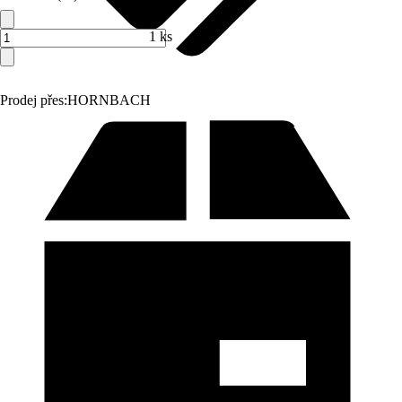
1 ks
Prodej přes:
HORNBACH