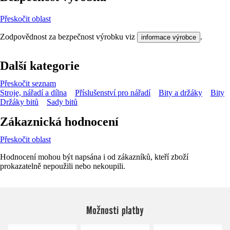
Přeskočit oblast
Zodpovědnost za bezpečnost výrobku viz
.
informace výrobce
Další kategorie
Přeskočit seznam
Stroje, nářadí a dílna
Příslušenství pro nářadí
Bity a držáky
Bity
Držáky bitů
Sady bitů
Zákaznická hodnocení
Přeskočit oblast
Hodnocení mohou být napsána i od zákazníků, kteří zboží
prokazatelně nepoužili nebo nekoupili.
Možnosti platby