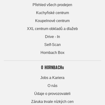
Přehled všech prodejen
Kuchyňské centrum
Koupelnové centrum
XXL centrum obkladů a dlažeb
Drive - In
Self-Scan
Hornbach Box
O HORNBACHu
Jobs a Kariera
O nás
Údaje o provozovateli
Záruka trvale nízkých cen