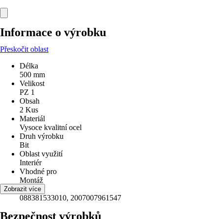
Informace o výrobku
Přeskočit oblast
Délka
500 mm
Velikost
PZ 1
Obsah
2 Kus
Materiál
Vysoce kvalitní ocel
Druh výrobku
Bit
Oblast využití
Interiér
Vhodné pro
Montáž
EAN
Zobrazit více
088381533010, 2007007961547
Bezpečnost výrobků