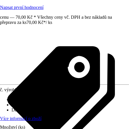
Napsat první hodnocení
cenu — 70,00 Kč * Všechny ceny vč. DPH a bez nákladů na
přepravu za ks
70,00 Kč
*
/
ks
č. výrobku
10381516
Velikost
:
PZ 1
Obsah
:
2 Kus
Druh výrobku
:
Bit
Více informací o zboží
Množství (ks)