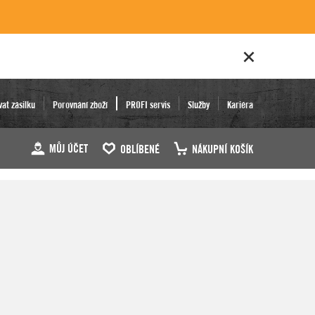
vat zásilku
Porovnání zboží
PROFI servis
Služby
Kariéra
MŮJ ÚČET
OBLÍBENÉ
NÁKUPNÍ KOŠÍK