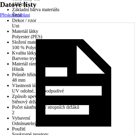
Datové listy
150 cm
Základní barva materiálu
Přeskočit oblast
Šedá
Dekor / vzor
Uni
Materiál látky
Polyester (PES)
Složení materiálu
100 % Polyester
Kvalita látky
Barveno tryskou cca 300 g/m²
Materiál rámu
Hliník
Průměr hřídele
48 mm
Vlastnosti látky
UV odolné, Vodoodpudivé
Způsob upevnění
Stěnový držák
Počet nástěnných/ stropních držáků
2
Vybavení
Odnímatelný sloupek
Použití
Soukromé prostory