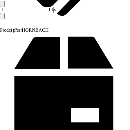
1 ks
Prodej přes:
HORNBACH