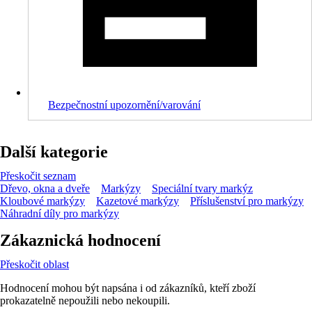
Bezpečnostní upozornění/varování
Další kategorie
Přeskočit seznam
Dřevo, okna a dveře
Markýzy
Speciální tvary markýz
Kloubové markýzy
Kazetové markýzy
Příslušenství pro markýzy
Náhradní díly pro markýzy
Zákaznická hodnocení
Přeskočit oblast
Hodnocení mohou být napsána i od zákazníků, kteří zboží
prokazatelně nepoužili nebo nekoupili.