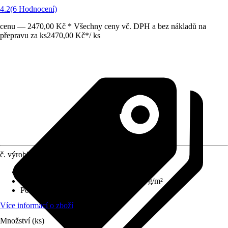
4.2
(6 Hodnocení)
cenu — 2470,00 Kč * Všechny ceny vč. DPH a bez nákladů na
přepravu za ks
2470,00 Kč
*
/
ks
č. výrobku
10328339
Složení materiálu
:
100 % Polyester
Kvalita látky
:
Barveno tryskou cca 300 g/m²
Pohon
:
Ruční klika
Více informací o zboží
Množství (ks)