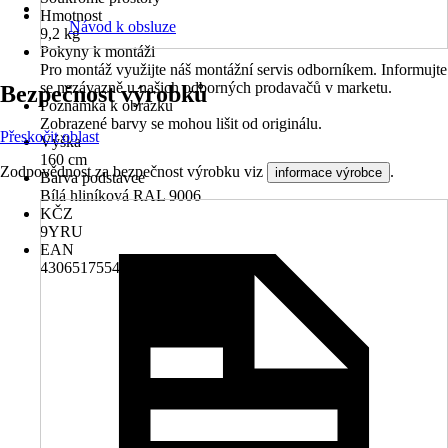
Hmotnost
Návod k obsluze
9,2 kg
Pokyny k montáži
Pro montáž využijte náš montážní servis odborníkem. Informujte
se nezávazně u našich odborných prodavačů v marketu.
Bezpečnost výrobků
Poznámka k obrázku
Zobrazené barvy se mohou lišit od originálu.
Přeskočit oblast
Výška
160 cm
Zodpovědnost za bezpečnost výrobku viz
.
informace výrobce
Barva podstavce
Bílá hliníková RAL 9006
KČZ
9YRU
EAN
4306517554941