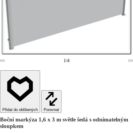
1
/
4
Porovnat
Boční markýza 1,6 x 3 m světle šedá s odnímatelným
sloupkem