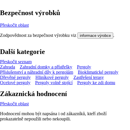
Bezpečnost výrobků
Přeskočit oblast
Zodpovědnost za bezpečnost výrobku viz
.
informace výrobce
Další kategorie
Přeskočit seznam
Zahrada
Zahradní domky a přístřešky
Pergoly
Příslušenství a náhradní díly k pergolám
Bioklimatické pergoly
Dřevěné pergoly
Hliníkové pergoly
Zastřešení terasy
Ocelové pergoly
Pergoly volně stojící
Pergoly ke zdi domu
Zákaznická hodnocení
Přeskočit oblast
Hodnocení mohou být napsána i od zákazníků, kteří zboží
prokazatelně nepoužili nebo nekoupili.