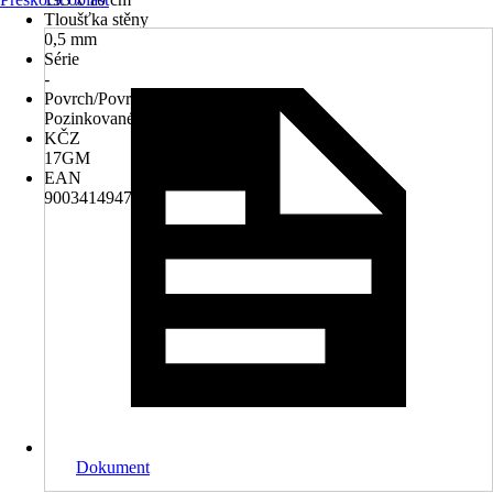
Tloušťka stěny
0,5 mm
Série
-
Povrch/Povrchová úprava
Pozinkované
KČZ
17GM
EAN
9003414947825
Dokument