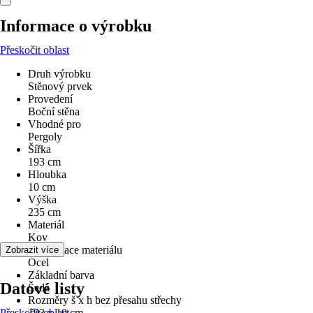
Informace o výrobku
Přeskočit oblast
Druh výrobku
Stěnový prvek
Provedení
Boční stěna
Vhodné pro
Pergoly
Šířka
193 cm
Hloubka
10 cm
Výška
235 cm
Materiál
Kov
Specifikace materiálu
Zobrazit více
Ocel
Základní barva
Datové listy
Šedá
Rozměry š x h bez přesahu střechy
Přeskočit oblast
193 x 10 cm