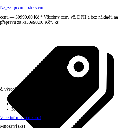
Napsat první hodnocení
cenu — 30990,00 Kč * Všechny ceny vč. DPH a bez nákladů na
přepravu za ks
30990,00 Kč
*
/
ks
č. výrobku
12655593
Druh výrobku
:
Stěnový prvek
Vhodné pro
:
Pergoly
Materiál
:
Kov
Více informací o zboží
Množství (ks)