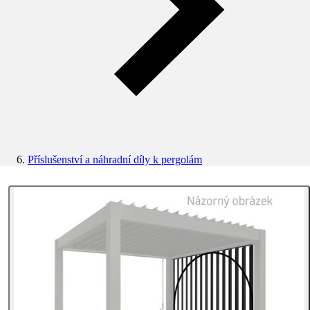
Příslušenství a náhradní díly k pergolám