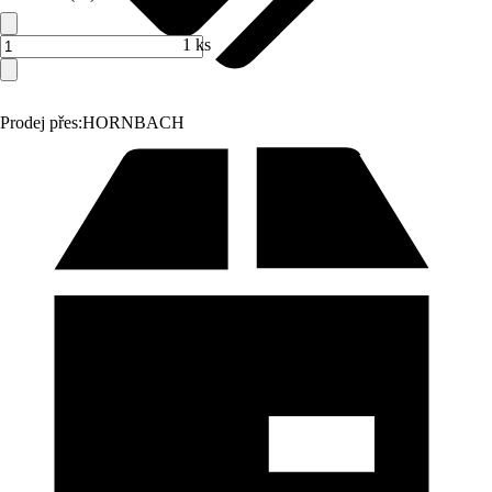
1 ks
Prodej přes:
HORNBACH