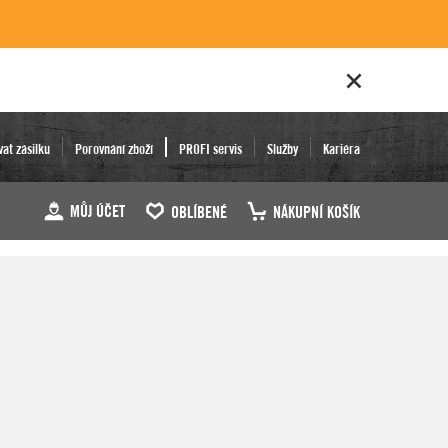
vat zásilku
Porovnání zboží
PROFI servis
Služby
Kariéra
MŮJ ÚČET
OBLÍBENÉ
NÁKUPNÍ KOŠÍK