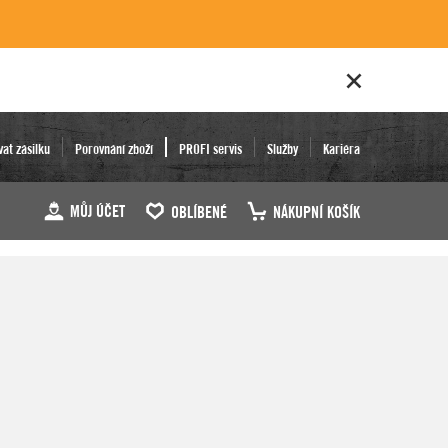
vat zásilku
Porovnání zboží
PROFI servis
Služby
Kariéra
MŮJ ÚČET
OBLÍBENÉ
NÁKUPNÍ KOŠÍK