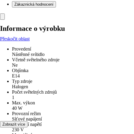
Zákaznická hodnocení
Informace o výrobku
Přeskočit oblast
Provedení
Nástěnné svítidlo
Včetně světelného zdroje
Ne
Objímka
E14
Typ zdroje
Halogen
Počet světelných zdrojů
1
Max. výkon
40 W
Provozní režim
Síťové napájení
Provozní napětí
Zobrazit více
230 V