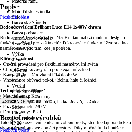
Materiál rámu
Popis
Kov
Materiál skla/stínidla
Přeskočit oblast
Sklo
Barva skla/stínidla
Bodové osvětlení Brilliant Luca E14 1x40W chrom
Bílá
Barva podstavce
Bodové osvětlení Luca od značky Brilliant nabízí moderní design a
Chrom, Kovově šedá
funkční osvětlení pro váš interiér. Díky otočné funkci můžete snadno
Tvar světla
nasměrovat světlo tam, kde je potřeba.
Zvonový tvar
Výška
Klíčové vlastnosti
0 mm
• Otočné provedení pro flexibilní nasměrování světla
Hloubka
• Chromovaný kovový rám pro elegantní vzhled
165 mm
• Kompatibilní s žárovkami E14 do 40 W
Průměr
• Vhodné pro obývací pokoj, jídelnu, halu či ložnici
85 mm
Využití
Technická specifikace
Funkční osvětlení
• Materiál rámu: Kov
Vhodné pro prostory
• Materiál skla/stínidla: Sklo
Zobrazit více
Obývací pokoj, Jídelna, Hala/ předsíň, Ložnice
• Provozní napětí: 230 V
Série
• Druh ochrany: IP 20
Luca
Bezpečnost výrobků
Druh ochrany
Toto bodové osvětlení je ideální volbou pro ty, kteří hledají praktické a
IP 20
stylové řešení pro své domácí prostory. Díky otočné funkci můžete
Hmotnost
Přeskočit oblast