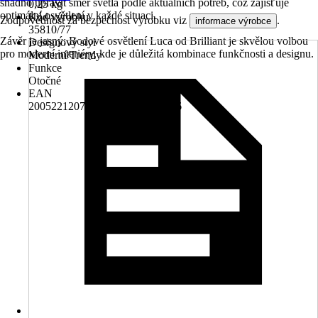
snadno upravit směr světla podle aktuálních potřeb, což zajišťuje
0,25 kg
optimální osvětlení v každé situaci.
Kód výrobku
Zodpovědnost za bezpečnost výrobku viz
.
informace výrobce
35810/77
Závěr je jasný: Bodové osvětlení Luca od Brilliant je skvělou volbou
Designový styl
pro moderní interiéry, kde je důležitá kombinace funkčnosti a designu.
Moderní/Trendy
Funkce
Otočné
EAN
2005221207007, 4004353036286