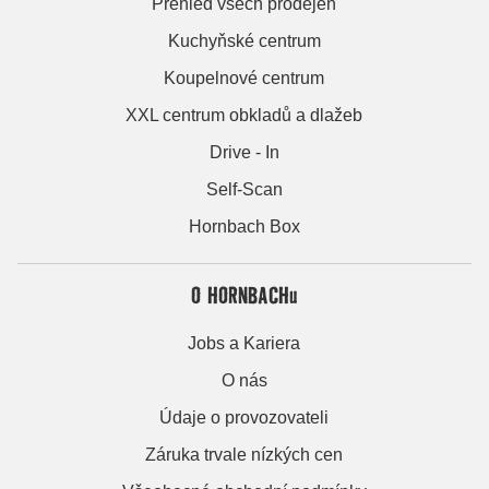
Přehled všech prodejen
Kuchyňské centrum
Koupelnové centrum
XXL centrum obkladů a dlažeb
Drive - In
Self-Scan
Hornbach Box
O HORNBACHu
Jobs a Kariera
O nás
Údaje o provozovateli
Záruka trvale nízkých cen