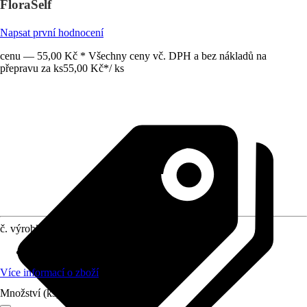
FloraSelf
Napsat první hodnocení
cenu — 55,00 Kč * Všechny ceny vč. DPH a bez nákladů na
přepravu za ks
55,00 Kč
*
/
ks
č. výrobku
7608000
Doba výsevu
:
Celoroční
Více informací o zboží
Množství (ks)