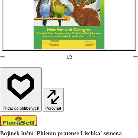
1
/
2
Porovnat
Bojínek luční 'Phleum pratense Lischka' semena