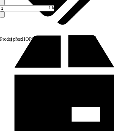
1 ks
Prodej přes:
HORNBACH