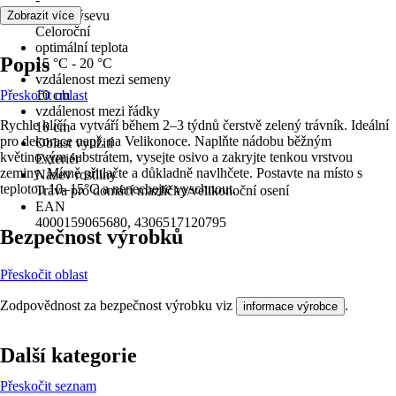
Doba výsevu
Zobrazit více
Celoroční
optimální teplota
Popis
15 °C - 20 °C
vzdálenost mezi semeny
Přeskočit oblast
10 cm
vzdálenost mezi řádky
Rychle klíčí a vytváří během 2–3 týdnů čerstvě zelený trávník. Ideální
10 cm
pro dekorace např. na Velikonoce. Naplňte nádobu běžným
Oblast využití
květinovým substrátem, vysejte osivo a zakryjte tenkou vrstvou
Exteriér
zeminy. Mírně přitlačte a důkladně navlhčete. Postavte na místo s
Název rostliny
teplotou 10–15°C a nenechejte vyschnout.
Tráva pro domácí mazlíčky/velikonoční osení
EAN
4000159065680, 4306517120795
Bezpečnost výrobků
Přeskočit oblast
Zodpovědnost za bezpečnost výrobku viz
.
informace výrobce
Další kategorie
Přeskočit seznam