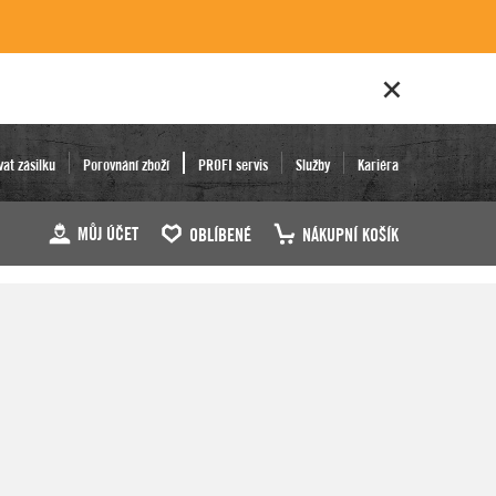
vat zásilku
Porovnání zboží
PROFI servis
Služby
Kariéra
MŮJ ÚČET
OBLÍBENÉ
NÁKUPNÍ KOŠÍK