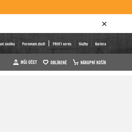
vat zásilku
Porovnání zboží
PROFI servis
Služby
Kariéra
MŮJ ÚČET
OBLÍBENÉ
NÁKUPNÍ KOŠÍK