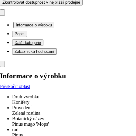
Zkontrolovat dostupnost v nejbližší prodejně
Informace o výrobku
Popis
Další kategorie
Zákaznická hodnocení
Informace o výrobku
Přeskočit oblast
Druh výrobku
Konifery
Provedení
Zelená rostlina
Botanický název
Pinus mugo 'Mops'
rod
Pinus