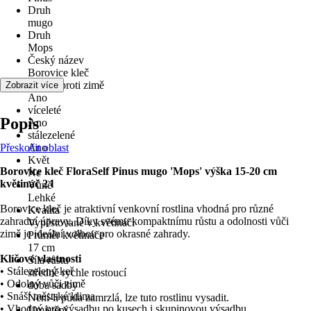
Druh
mugo
Druh
Mops
Český název
Borovice kleč
odolné proti zimě
Zobrazit více
Ano
víceleté
Popis
Ano
stálezelené
Přeskočit oblast
Ano
Květ
Borovice kleč FloraSelf Pinus mugo 'Mops' výška 15-20 cm
Ne
květináč 2 l
Vůně
Lehké
Borovice kleč je atraktivní venkovní rostlina vhodná pro různé
Kvalita
zahradní úpravy. Díky svému kompaktnímu růstu a odolnosti vůči
Vypěstované v květináči
zimě je ideální volbou pro okrasné zahrady.
Průměr květináče
17 cm
Klíčové vlastnosti
Síla růstu
• Stálezelený keř
středně rychle rostoucí
• Odolný vůči zimě
doba sadby
• Snáší městské klima
Není-li půda zamrzlá, lze tuto rostlinu vysadit.
• Vhodný pro výsadbu po kusech i skupinovou výsadbu
Umístění