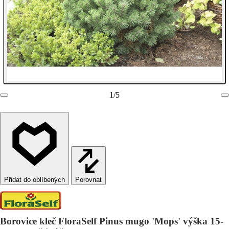
1
/
5
Porovnat
Borovice kleč FloraSelf Pinus mugo 'Mops' výška 15-