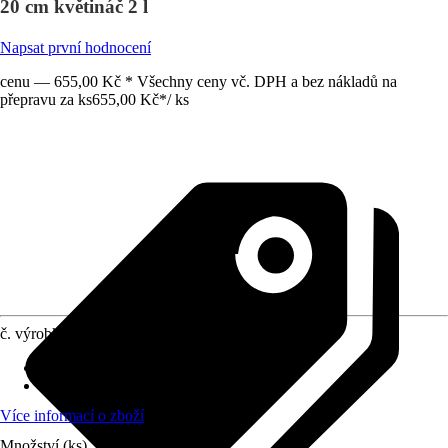
20 cm květináč 2 l
Napsat první hodnocení
cenu — 655,00 Kč * Všechny ceny vč. DPH a bez nákladů na
přepravu za ks
655,00 Kč
*
/
ks
č. výrobku
1940212
Umístění
:
Polostín, Slunce
stálezelené
:
Ano
Více informací o zboží
Množství (ks)