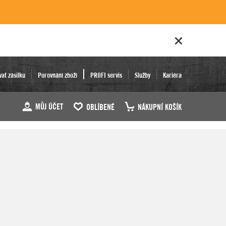
vat zásilku
Porovnání zboží
PROFI servis
Služby
Kariéra
MŮJ ÚČET
OBLÍBENÉ
NÁKUPNÍ KOŠÍK