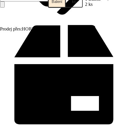
Balení
ks
2 ks
Prodej přes:
HORNBACH