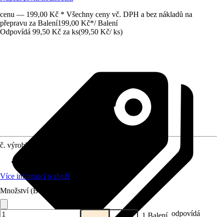
cenu — 199,00 Kč * Všechny ceny vč. DPH a bez nákladů na
přepravu za Balení
199,00 Kč
*
/
Balení
Odpovídá 99,50 Kč za ks
(
99,50 Kč
/
ks
)
č. výrobku
12228480
Materiál
:
Nylonové
Více informací o zboží
Množství (Balení)
odpovídá
1 Balení