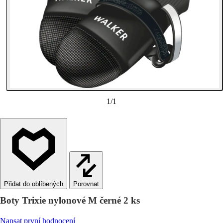
1
/
1
Porovnat
Boty Trixie nylonové M černé 2 ks
Napsat první hodnocení