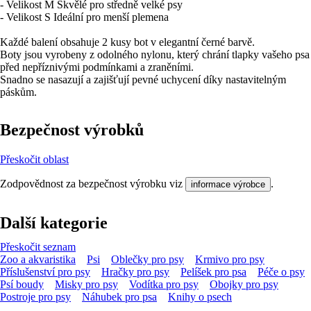
- Velikost M Skvělé pro středně velké psy
- Velikost S Ideální pro menší plemena
Každé balení obsahuje 2 kusy bot v elegantní černé barvě.
Boty jsou vyrobeny z odolného nylonu, který chrání tlapky vašeho psa
před nepříznivými podmínkami a zraněními.
Snadno se nasazují a zajišťují pevné uchycení díky nastavitelným
páskům.
Bezpečnost výrobků
Přeskočit oblast
Zodpovědnost za bezpečnost výrobku viz
.
informace výrobce
Další kategorie
Přeskočit seznam
Zoo a akvaristika
Psi
Oblečky pro psy
Krmivo pro psy
Příslušenství pro psy
Hračky pro psy
Pelíšek pro psa
Péče o psy
Psí boudy
Misky pro psy
Vodítka pro psy
Obojky pro psy
Postroje pro psy
Náhubek pro psa
Knihy o psech