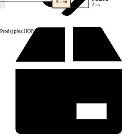
Balení
ks
2 ks
Prodej přes:
HORNBACH