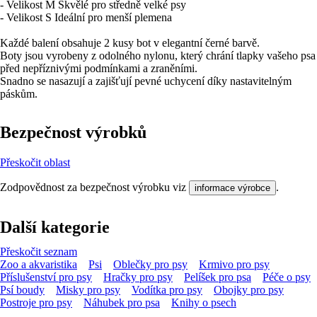
- Velikost M Skvělé pro středně velké psy
- Velikost S Ideální pro menší plemena
Každé balení obsahuje 2 kusy bot v elegantní černé barvě.
Boty jsou vyrobeny z odolného nylonu, který chrání tlapky vašeho psa
před nepříznivými podmínkami a zraněními.
Snadno se nasazují a zajišťují pevné uchycení díky nastavitelným
páskům.
Bezpečnost výrobků
Přeskočit oblast
Zodpovědnost za bezpečnost výrobku viz
.
informace výrobce
Další kategorie
Přeskočit seznam
Zoo a akvaristika
Psi
Oblečky pro psy
Krmivo pro psy
Příslušenství pro psy
Hračky pro psy
Pelíšek pro psa
Péče o psy
Psí boudy
Misky pro psy
Vodítka pro psy
Obojky pro psy
Postroje pro psy
Náhubek pro psa
Knihy o psech