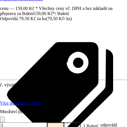
cenu — 159,00 Kč * Všechny ceny vč. DPH a bez nákladů na
přepravu za Balení
159,00 Kč
*
/
Balení
Odpovídá 79,50 Kč za ks
(
79,50 Kč
/
ks
)
č. výrobku
12228484
Materiál
:
Nylonové
Více informací o zboží
Množství (Balení)
odpovídá
1 Balení