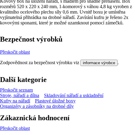
Kovový box na uložení nářadí, s madlem pro snadné přenášení. Box
rozměrů 520 x 220 x 240 mm, 1-komorový s váhou 4,8 kg vyroben z
kvalitního ocelového plechu síly 0,6 mm. Uvnitř boxu je umístěna
vyjímatelná přihrádka na drobné nářadí. Zavírání kufru je řešeno 2x
kovovými sponami, které je možné uzamknout pomocí zámečků.
Bezpečnost výrobků
Přeskočit oblast
Zodpovědnost za bezpečnost výrobku viz
.
informace výrobce
Další kategorie
Přeskočit seznam
Stroje, nářadí a dílna
Skladování nářadí a uskladnění
Kufry na nářadí
Plastové úložné boxy
Organizéry a zásobníky na drobné díly
Zákaznická hodnocení
Přeskočit oblast