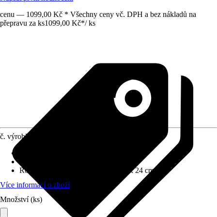
cenu — 1099,00 Kč * Všechny ceny vč. DPH a bez nákladů na
přepravu za ks
1099,00 Kč
*
/
ks
č. výrobku
10558910
Druh výrobku
:
Box
Provedení
:
Kufřík na nářadí
Rozměry (ŠxVxH)
:
51 cm x 22 cm x 24 cm
Více informací o zboží
Množství (ks)