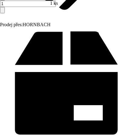
1 ks
Prodej přes:
HORNBACH