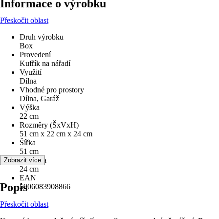
Informace o výrobku
Přeskočit oblast
Druh výrobku
Box
Provedení
Kufřík na nářadí
Využití
Dílna
Vhodné pro prostory
Dílna, Garáž
Výška
22 cm
Rozměry (ŠxVxH)
51 cm x 22 cm x 24 cm
Šířka
51 cm
Hloubka
Zobrazit více
24 cm
EAN
Popis
5906083908866
Přeskočit oblast