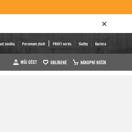
vat zásilku
Porovnání zboží
PROFI servis
Služby
Kariéra
MŮJ ÚČET
OBLÍBENÉ
NÁKUPNÍ KOŠÍK