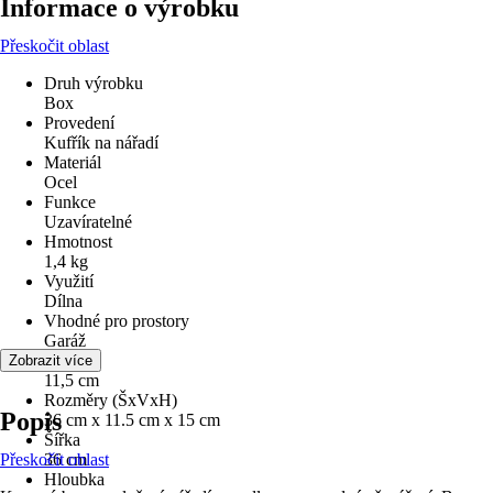
Informace o výrobku
Přeskočit oblast
Druh výrobku
Box
Provedení
Kufřík na nářadí
Materiál
Ocel
Funkce
Uzavíratelné
Hmotnost
1,4 kg
Využití
Dílna
Vhodné pro prostory
Garáž
Výška
Zobrazit více
11,5 cm
Rozměry (ŠxVxH)
Popis
36 cm x 11.5 cm x 15 cm
Šířka
Přeskočit oblast
36 cm
Hloubka