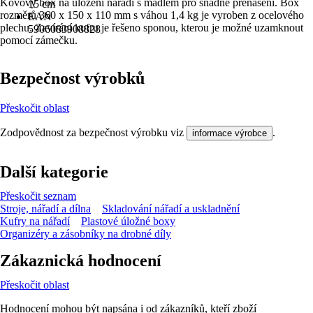
Kovový box na uložení nářadí s madlem pro snadné přenášení. Box
15 cm
rozměrů 360 x 150 x 110 mm s váhou 1,4 kg je vyroben z ocelového
EAN
plechu. Zavírání kufru je řešeno sponou, kterou je možné uzamknout
5906083908828
pomocí zámečku.
Bezpečnost výrobků
Přeskočit oblast
Zodpovědnost za bezpečnost výrobku viz
.
informace výrobce
Další kategorie
Přeskočit seznam
Stroje, nářadí a dílna
Skladování nářadí a uskladnění
Kufry na nářadí
Plastové úložné boxy
Organizéry a zásobníky na drobné díly
Zákaznická hodnocení
Přeskočit oblast
Hodnocení mohou být napsána i od zákazníků, kteří zboží