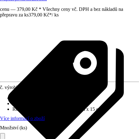
cenu — 379,00 Kč * Všechny ceny vč. DPH a bez nákladů na
přepravu za ks
379,00 Kč
*
/
ks
č. výrobku
8872838
Druh výrobku
:
Box
Provedení
:
Kufřík na nářadí
Rozměry (ŠxVxH)
:
36 cm x 11.5 cm x 15 cm
Více informací o zboží
Množství (ks)