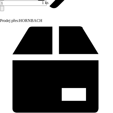
1 ks
Prodej přes:
HORNBACH