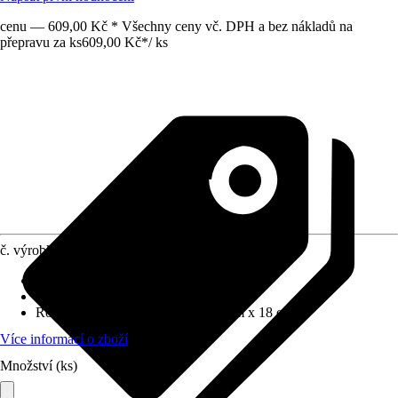
cenu — 609,00 Kč * Všechny ceny vč. DPH a bez nákladů na
přepravu za ks
609,00 Kč
*
/
ks
č. výrobku
8872839
Druh výrobku
:
Box
Provedení
:
Kufřík na nářadí
Rozměry (ŠxVxH)
:
42.8 cm x 18 cm x 18 cm
Více informací o zboží
Množství (ks)