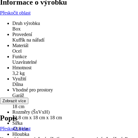
Informace o výrobku
Přeskočit oblast
Druh výrobku
Box
Provedení
Kufřík na nářadí
Materiál
Ocel
Funkce
Uzavíratelné
Hmotnost
3,2 kg
Využití
Dílna
Vhodné pro prostory
Garáž
Výška
Zobrazit více
18 cm
Rozměry (ŠxVxH)
Popis
42.8 cm x 18 cm x 18 cm
Šířka
Přeskočit oblast
42,8 cm
Hloubka