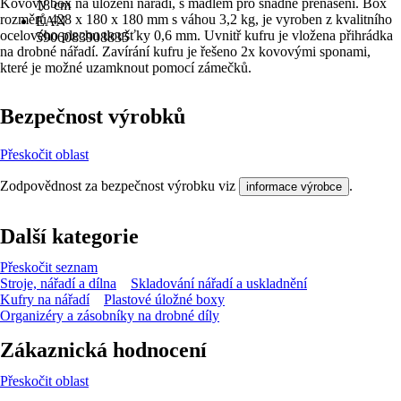
Kovový box na uložení nářadí, s madlem pro snadné přenášení. Box
18 cm
rozměrů 428 x 180 x 180 mm s váhou 3,2 kg, je vyroben z kvalitního
EAN
ocelového plechu tloušťky 0,6 mm. Uvnitř kufru je vložena přihrádka
5906083908835
na drobné nářadí. Zavírání kufru je řešeno 2x kovovými sponami,
které je možné uzamknout pomocí zámečků.
Bezpečnost výrobků
Přeskočit oblast
Zodpovědnost za bezpečnost výrobku viz
.
informace výrobce
Další kategorie
Přeskočit seznam
Stroje, nářadí a dílna
Skladování nářadí a uskladnění
Kufry na nářadí
Plastové úložné boxy
Organizéry a zásobníky na drobné díly
Zákaznická hodnocení
Přeskočit oblast