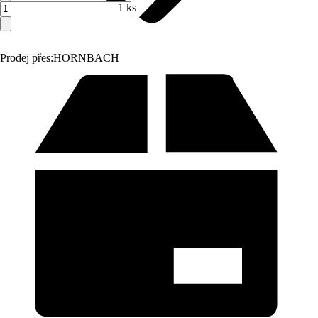
1 ks
Prodej přes:
HORNBACH