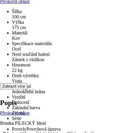
Přeskočit oblast
Šířka
100 cm
Výška
175 cm
Materiál
Kov
Specifikace materiálu
Ocel
Není součástí balení
Zámek s vložkou
Hmotnost
22 kg
Druh výrobku
Vrata
Provedení
Zobrazit více
Jednokřídlá brána
Využití
Popis
Oplocení
Základní barva
Přeskočit oblast
Zelená
Série
Branka PILECKÝ Ideal
-
Povrch/Povrchová úprava