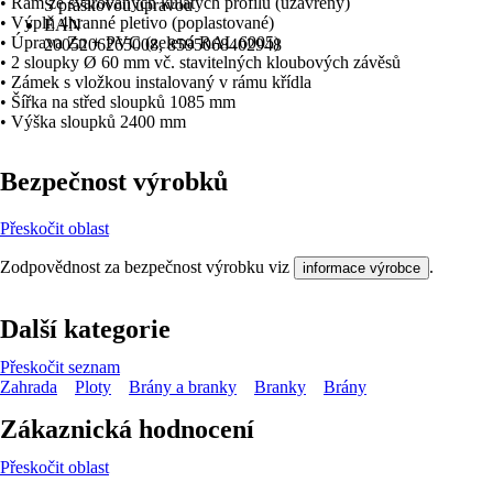
• Rám ze svařovaných kulatých profilů (uzavřený)
S práškovou úpravou
• Výplň 4hranné pletivo (poplastované)
EAN
• Úprava Zn + PVC (zelená RAL 6005)
2005206265008, 8595068402948
• 2 sloupky Ø 60 mm vč. stavitelných kloubových závěsů
• Zámek s vložkou instalovaný v rámu křídla
• Šířka na střed sloupků 1085 mm
• Výška sloupků 2400 mm
Bezpečnost výrobků
Přeskočit oblast
Zodpovědnost za bezpečnost výrobku viz
.
informace výrobce
Další kategorie
Přeskočit seznam
Zahrada
Ploty
Brány a branky
Branky
Brány
Zákaznická hodnocení
Přeskočit oblast