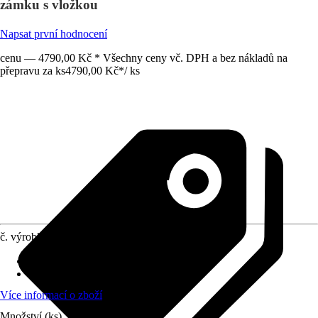
zámku s vložkou
Napsat první hodnocení
cenu — 4790,00 Kč * Všechny ceny vč. DPH a bez nákladů na
přepravu za ks
4790,00 Kč
*
/
ks
č. výrobku
5206265
Šířka
:
100 cm
Výška
:
175 cm
Více informací o zboží
Množství (ks)