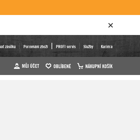
vat zásilku
Porovnání zboží
PROFI servis
Služby
Kariéra
MŮJ ÚČET
OBLÍBENÉ
NÁKUPNÍ KOŠÍK