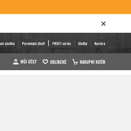
vat zásilku
Porovnání zboží
PROFI servis
Služby
Kariéra
MŮJ ÚČET
OBLÍBENÉ
NÁKUPNÍ KOŠÍK