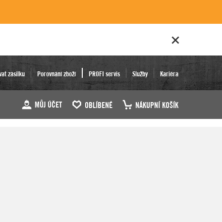
vat zásilku
Porovnání zboží
PROFI servis
Služby
Kariéra
MŮJ ÚČET
OBLÍBENÉ
NÁKUPNÍ KOŠÍK