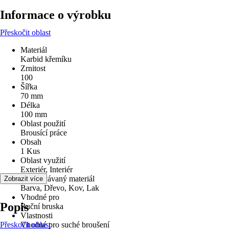
Informace o výrobku
Přeskočit oblast
Materiál
Karbid křemíku
Zrnitost
100
Šířka
70 mm
Délka
100 mm
Oblast použití
Brousící práce
Obsah
1 Kus
Oblast využití
Exteriér, Interiér
Zpracovávaný materiál
Zobrazit více
Barva, Dřevo, Kov, Lak
Vhodné pro
Popis
Ruční bruska
Vlastnosti
Přeskočit oblast
Vhodné pro suché broušení