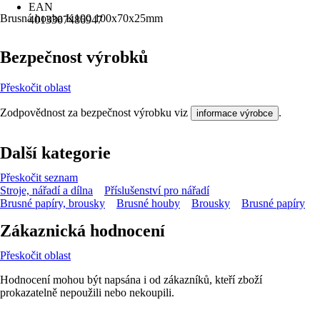
EAN
Brusná houba K100 100x70x25mm
4013307486947
Bezpečnost výrobků
Přeskočit oblast
Zodpovědnost za bezpečnost výrobku viz
.
informace výrobce
Další kategorie
Přeskočit seznam
Stroje, nářadí a dílna
Příslušenství pro nářadí
Brusné papíry, brousky
Brusné houby
Brousky
Brusné papíry
Zákaznická hodnocení
Přeskočit oblast
Hodnocení mohou být napsána i od zákazníků, kteří zboží
prokazatelně nepoužili nebo nekoupili.