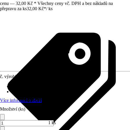
cenu — 32,00 Kč * Všechny ceny vč. DPH a bez nákladů na
přepravu za ks
32,00 Kč
*
/
ks
č. výrobku
10371351
Materiál
:
Karbid křemíku
Oblast použití
:
Brousící práce
Více informací o zboží
Množství (ks)
1 ks