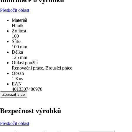
Informace o výrobku
Přeskočit oblast
Materiál
Hliník
Zrnitost
100
Šířka
100 mm
Délka
125 mm
Oblast použití
Renovační práce, Brousící práce
Obsah
1 Kus
EAN
4013307486978
Zobrazit více
Bezpečnost výrobků
Přeskočit oblast