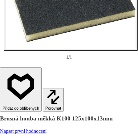
1
/
1
Porovnat
Brusná houba měkká K100 125x100x13mm
Napsat první hodnocení