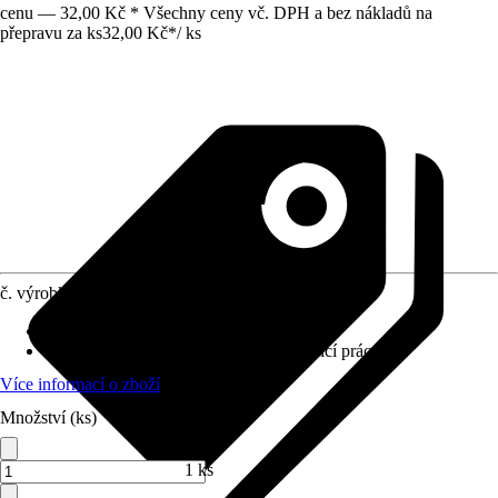
cenu — 32,00 Kč * Všechny ceny vč. DPH a bez nákladů na
přepravu za ks
32,00 Kč
*
/
ks
č. výrobku
5556568
Materiál
:
Hliník
Oblast použití
:
Renovační práce, Brousící práce
Více informací o zboží
Množství (ks)
1 ks