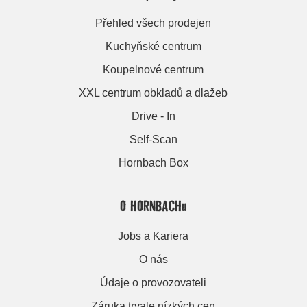
Přehled všech prodejen
Kuchyňské centrum
Koupelnové centrum
XXL centrum obkladů a dlažeb
Drive - In
Self-Scan
Hornbach Box
O HORNBACHu
Jobs a Kariera
O nás
Údaje o provozovateli
Záruka trvale nízkých cen