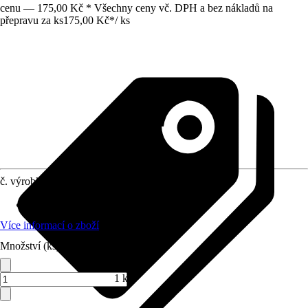
cenu — 175,00 Kč * Všechny ceny vč. DPH a bez nákladů na
přepravu za ks
175,00 Kč
*
/
ks
č. výrobku
7042974
Využití
:
Broušení, Obrušování
Více informací o zboží
Množství (ks)
1 ks