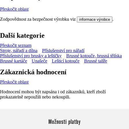
Přeskočit oblast
Zodpovědnost za bezpečnost výrobku viz
.
informace výrobce
Další kategorie
Přeskočit seznam
Stroje, nářadí a dílna
Příslušenství pro nářadí
Příslušenství pro brusky a leštičky
Brusné kotouče, brusná tělíska
Brusné kartáče
Unašeče
Lešticí kotouče
Brusné talíře
Zákaznická hodnocení
Přeskočit oblast
Hodnocení mohou být napsána i od zákazníků, kteří zboží
prokazatelně nepoužili nebo nekoupili.
Možnosti platby