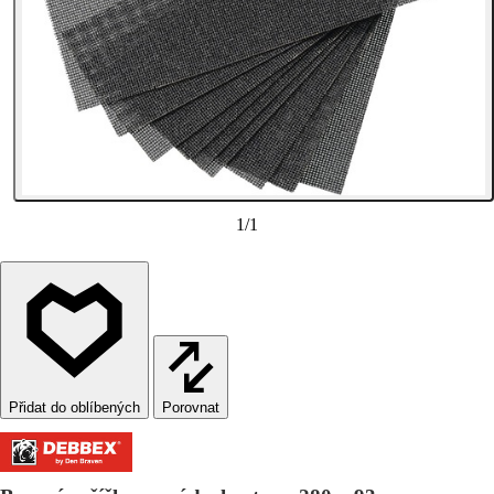
1
/
1
Porovnat