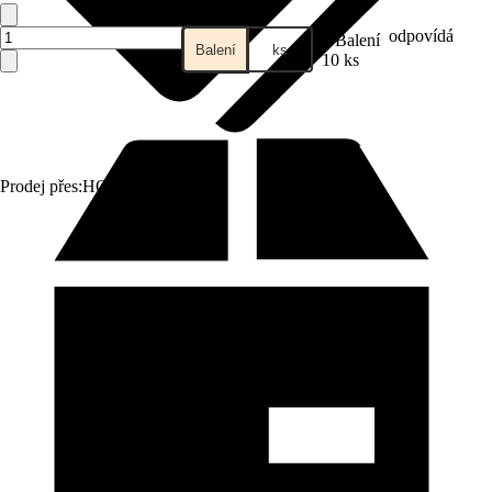
odpovídá
1 Balení
Balení
ks
10 ks
Prodej přes:
HORNBACH