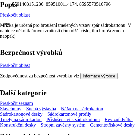
Popis
8591403151236, 8595100114174, 8595573516796
Přeskočit oblast
Mřížka je určená pro broušení tmelených vrstev spár sádrokartonu. V
nabídce několik úrovní zrnitosti (čím nižší číslo, tím hrubší zrno a
naopak).
Bezpečnost výrobků
Přeskočit oblast
Zodpovědnost za bezpečnost výrobku viz
.
informace výrobce
Další kategorie
Přeskočit seznam
Stavebniny
Suchá výstavba
Nářadí na sádrokarton
Sádrokartonové desky
Sádrokartonové profily
Tmely na sádrokarton
Příslušenství k sádrokartonu
Revizní dvířka
Konstrukční desky
Stropní závěsný systém
Cementotřískové desky