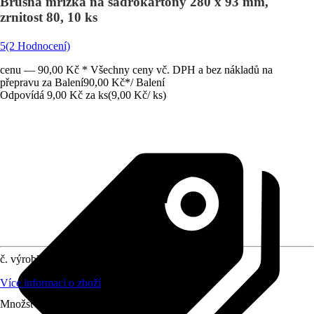
Brusná mřížka na sádrokartony 280 x 93 mm,
zrnitost 80, 10 ks
5
(2 Hodnocení)
cenu — 90,00 Kč * Všechny ceny vč. DPH a bez nákladů na
přepravu za Balení
90,00 Kč
*
/
Balení
Odpovídá 9,00 Kč za ks
(
9,00 Kč
/
ks
)
č. výrobku
7031306
Více informací o zboží
Množství (Balení)