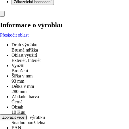
Zákaznická hodnocení
Informace o výrobku
Přeskočit oblast
Druh výrobku
Brusná mřížka
Oblast využití
Exteriér, Interiér
Využití
Broušení
Šířka v mm
93 mm
Délka v mm
280 mm
Základní barva
Černá
Obsah
10 Kus
Přednosti výrobku
Zobrazit více
Snadno použitelná
EAN