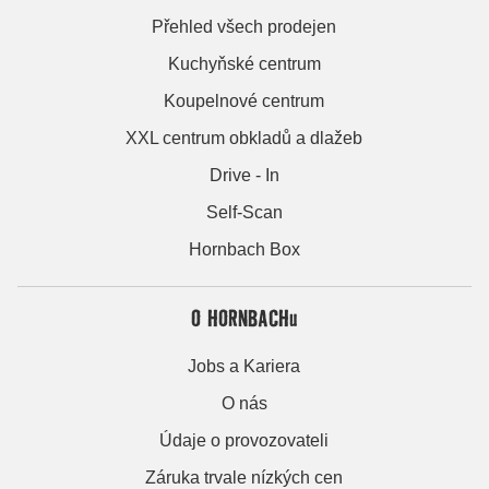
Přehled všech prodejen
Kuchyňské centrum
Koupelnové centrum
XXL centrum obkladů a dlažeb
Drive - In
Self-Scan
Hornbach Box
O HORNBACHu
Jobs a Kariera
O nás
Údaje o provozovateli
Záruka trvale nízkých cen