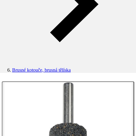
Brusné kotouče, brusná tělíska