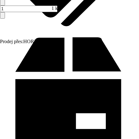
1 ks
Prodej přes:
HORNBACH