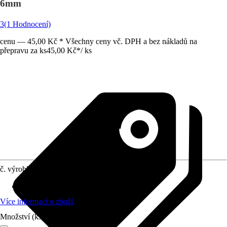
6mm
3
(1 Hodnocení)
cenu — 45,00 Kč * Všechny ceny vč. DPH a bez nákladů na
přepravu za ks
45,00 Kč
*
/
ks
č. výrobku
978096
Využití
:
Broušení, Leštění
Více informací o zboží
Množství (ks)