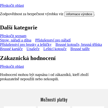
Přeskočit oblast
Zodpovědnost za bezpečnost výrobku viz
.
informace výrobce
Další kategorie
Přeskočit seznam
Stroje, nářadí a dílna
Příslušenství pro nářadí
Příslušenství pro brusky a leštičky
Brusné kotouče, brusná tělíska
Brusné kartáče
Unašeče
Lešticí kotouče
Brusné talíře
Zákaznická hodnocení
Přeskočit oblast
Hodnocení mohou být napsána i od zákazníků, kteří zboží
prokazatelně nepoužili nebo nekoupili.
Možnosti platby