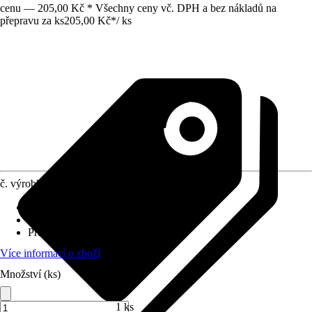
cenu — 205,00 Kč * Všechny ceny vč. DPH a bez nákladů na
přepravu za ks
205,00 Kč
*
/
ks
č. výrobku
5938644
Druh výrobku
:
Brusný hrnec
Provedení
:
Brusný hrnec
Průměr
:
455 mm
Více informací o zboží
Množství (ks)
1 ks