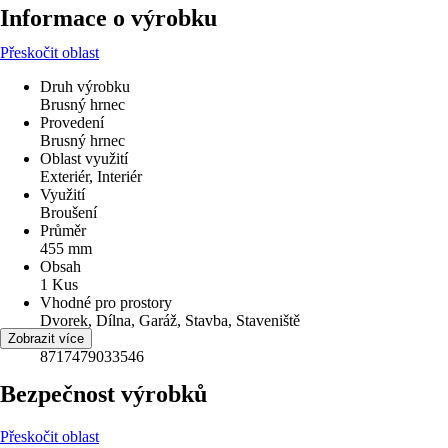
Informace o výrobku
Přeskočit oblast
Druh výrobku
Brusný hrnec
Provedení
Brusný hrnec
Oblast využití
Exteriér, Interiér
Využití
Broušení
Průměr
455 mm
Obsah
1 Kus
Vhodné pro prostory
Dvorek, Dílna, Garáž, Stavba, Staveniště
EAN
Zobrazit více
8717479033546
Bezpečnost výrobků
Přeskočit oblast