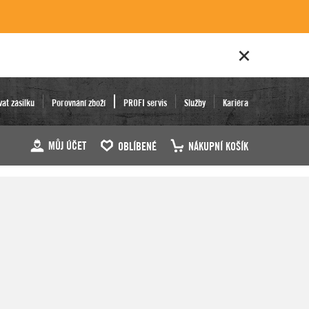
vat zásilku
Porovnání zboží
PROFI servis
Služby
Kariéra
MŮJ ÚČET
OBLÍBENÉ
NÁKUPNÍ KOŠÍK