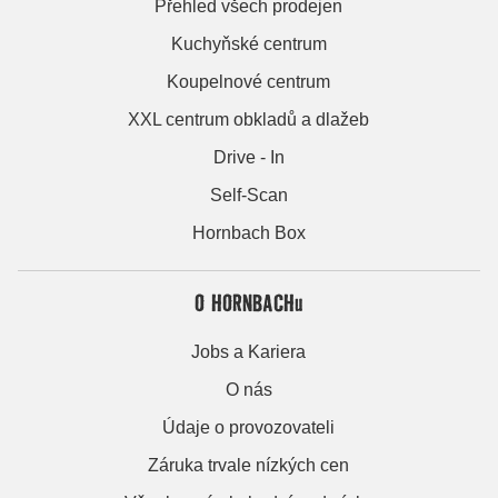
Přehled všech prodejen
Kuchyňské centrum
Koupelnové centrum
XXL centrum obkladů a dlažeb
Drive - In
Self-Scan
Hornbach Box
O HORNBACHu
Jobs a Kariera
O nás
Údaje o provozovateli
Záruka trvale nízkých cen