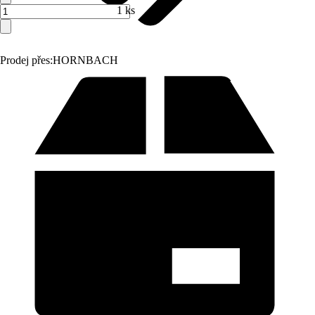
1 ks
Prodej přes:
HORNBACH