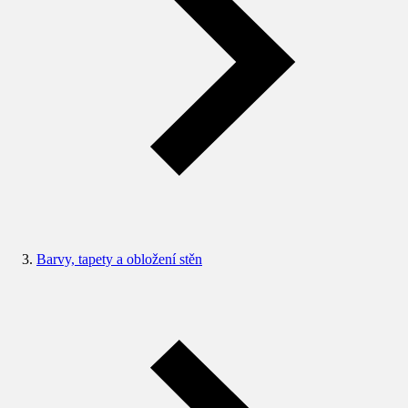
Barvy, tapety a obložení stěn