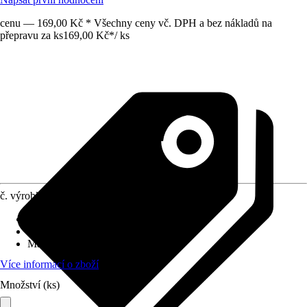
cenu — 169,00 Kč * Všechny ceny vč. DPH a bez nákladů na
přepravu za ks
169,00 Kč
*
/
ks
č. výrobku
10613743
Vlastnosti
:
Snadná montáž
Optika povrchu
:
Textilní vzhled
Materiál
:
Polyuretan (PU)
Více informací o zboží
Množství (ks)