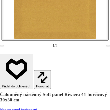
1
/
2
Porovnat
Čalouněný nástěnný Soft panel Riwiera 41 hořčicový
30x30 cm
Napsat první hodnocení