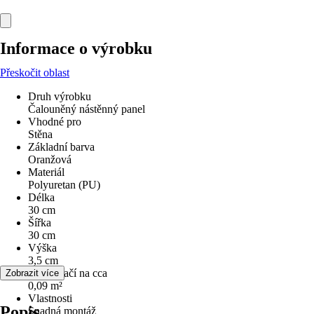
Informace o výrobku
Přeskočit oblast
Druh výrobku
Čalouněný nástěnný panel
Vhodné pro
Stěna
Základní barva
Oranžová
Materiál
Polyuretan (PU)
Délka
30 cm
Šířka
30 cm
Výška
3,5 cm
obsah stačí na cca
Zobrazit více
0,09 m²
Vlastnosti
Popis
Snadná montáž