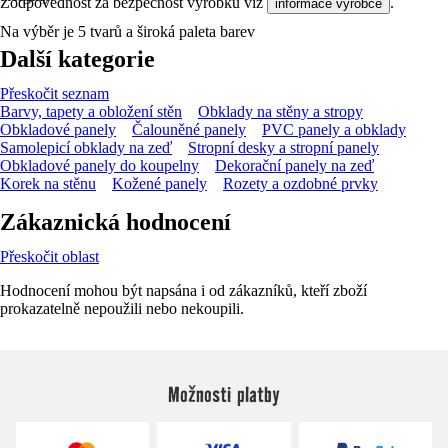
Zodpovědnost za bezpečnost výrobku viz
.
informace výrobce
Na výběr je 5 tvarů a široká paleta barev
Další kategorie
Přeskočit seznam
Barvy, tapety a obložení stěn
Obklady na stěny a stropy
Obkladové panely
Čalouněné panely
PVC panely a obklady
Samolepicí obklady na zeď
Stropní desky a stropní panely
Obkladové panely do koupelny
Dekorační panely na zeď
Korek na stěnu
Kožené panely
Rozety a ozdobné prvky
Zákaznická hodnocení
Přeskočit oblast
Hodnocení mohou být napsána i od zákazníků, kteří zboží
prokazatelně nepoužili nebo nekoupili.
Možnosti platby