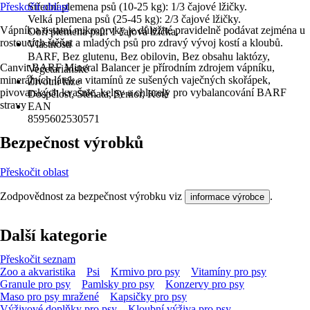
Přeskočit oblast
Střední plemena psů (10-25 kg): 1/3 čajové lžičky.
Velká plemena psů (25-45 kg): 2/3 čajové lžičky.
Vápník a ostatní mikroprvky je důležité pravidelně podávat zejména u
Obří plemena psů: 1 čajová lžička.
rostoucích štěňat a mladých psů pro zdravý vývoj kostí a kloubů.
Vlastnosti
BARF, Bez glutenu, Bez obilovin, Bez obsahu laktózy,
Canvit BARF Mineral Balancer je přírodním zdrojem vápníku,
Vegetariánské
minerálních látek a vitamínů ze sušených vaječných skořápek,
Životní fáze
pivovarských kvasnic, kelpy a chlorely pro vybalancování BARF
Dospělost, Štěňata, Senior, Kotě
stravy
EAN
8595602530571
Bezpečnost výrobků
Přeskočit oblast
Zodpovědnost za bezpečnost výrobku viz
.
informace výrobce
Další kategorie
Přeskočit seznam
Zoo a akvaristika
Psi
Krmivo pro psy
Vitamíny pro psy
Granule pro psy
Pamlsky pro psy
Konzervy pro psy
Maso pro psy mražené
Kapsičky pro psy
Výživové doplňky pro psy
Kloubní výživa pro psy