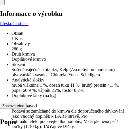
Informace o výrobku
Přeskočit oblast
Obsah
1 Kus
Obsah v g
260 g
Druh krmiva
Doplňkové krmivo
Složení
Sušené vaječné skořápky, Kelp (Ascophyllum nodosum),
pivovarské kvasnice, Chlorela, Yucca Schidigera.
Analytické složky
hrubá vláknina 1 %, obsah tuku 11 %, hrubý protein 4,1 %,
popel 66,9 %, vápník 25%, fosfor 0,2%.
Doplňkové látky (na kg)
-
Krmný návod
Zobrazit více
Podává se zamíchané do krmiva dle doporučeného dávkování
jako vhodný doplněk k BARF stravě. Pro
Popis
optimální efekt podávejte dlouhodobě., Malá plemena psů/
kočky (1-10 kg): 1/4 čajové lžičky.