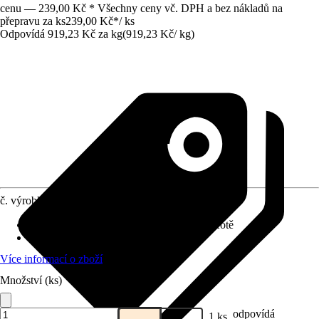
cenu — 239,00 Kč * Všechny ceny vč. DPH a bez nákladů na
přepravu za ks
239,00 Kč
*
/
ks
Odpovídá 919,23 Kč za kg
(
919,23 Kč
/
kg
)
č. výrobku
4634296
Životní fáze
:
Dospělost, Štěňata, Senior, Kotě
Druh krmiva
:
Doplňkové krmivo
Více informací o zboží
Množství (ks)
odpovídá
1 ks