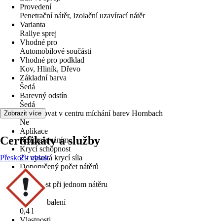
Provedení
Penetrační nátěr, Izolační uzavírací nátěr
Varianta
Rallye sprej
Vhodné pro
Automobilové součásti
Vhodné pro podklad
Kov, Hliník, Dřevo
Základní barva
Šedá
Barevný odstín
Šedá
Lze tónovat v centru míchání barev Hornbach
Zobrazit více
Ne
Aplikace
Certifikáty a služby
Rozprašováním
Krycí schopnost
Přeskočit oblast
2 - vysoká krycí síla
Doporučený počet nátěrů
3
Vydatnost při jednom nátěru
2,5 m²/l
Velikost balení
0,4 l
Vlastnosti