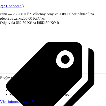
2
(2 Hodnocení)
cenu — 265,00 Kč * Všechny ceny vč. DPH a bez nákladů na
přepravu za ks
265,00 Kč
*
/
ks
Odpovídá 662,50 Kč za l
(
662,50 Kč
/
l
)
č. výrobku
6611974
Vydatnost při jednom nátěru
:
2,5 m²/l
Typ základu
:
Obsahující rozpouštědla
Vhodné pro podklad
:
Kov, Hliník, Dřevo
Více informací o zboží