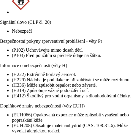
Signální slovo (CLP čl. 20)
Nebezpečí
Bezpečnostní pokyny (preventivní prohlášení - věty P)
(P102) Uchovávejte mimo dosah dětí.
(P103) Před použitím si přečtěte údaje na štítku.
Informace o nebezpečnosti (věty H)
(H222) Extrémně hořlavý aerosol.
(H229) Nádoba je pod tlakem: při zahřívání se může roztrhnout.
(H336) Může způsobit ospalost nebo závratě.
(H319) Způsobuje vážné podráždění očí.
(H412) Škodlivý pro vodní organismy, s dlouhodobými účinky.
Doplňkové znaky nebezpečnosti (věty EUH)
(EUH066) Opakovaná expozice může způsobit vysušení nebo
popraskání kůže.
(EUH208) Obsahuje maleinanhydrid (CAS: 108-31-6). Může
vyvolat alergickou reakci.