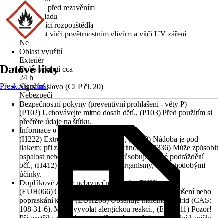
Ochrana před rezavěním
Typ základu
Obsahující rozpouštědla
Odolnost vůči povětrnostním vlivům a vůči UV záření
Ne
Oblast využití
Exteriér
Datové listy
Doba schnutí cca
24 h
Přeskočit oblast
Signální slovo (CLP čl. 20)
Nebezpečí
Bezpečnostní pokyny (preventivní prohlášení - věty P)
(P102) Uchovávejte mimo dosah dětí., (P103) Před použitím si
přečtěte údaje na štítku.
Informace o nebezpečnosti (věty H)
(H222) Extrémně hořlavý aerosol., (H229) Nádoba je pod
tlakem: při zahřívání se může roztrhnout., (H336) Může způsobit
ospalost nebo závratě., (H319) Způsobuje vážné podráždění
očí., (H412) Škodlivý pro vodní organismy, s dlouhodobými
účinky.
Doplňkové znaky nebezpečnosti (věty EUH)
(EUH066) Opakovaná expozice může způsobit vysušení nebo
popraskání kůže., (EUH208) Obsahuje maleinanhydrid (CAS:
108-31-6). Může vyvolat alergickou reakci., (EUH211) Pozor!
Při postřiku se mohou vytvářet nebezpečné respirabilní kapičky.