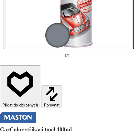
1
/
1
Porovnat
CarColor stříkací tmel 400ml