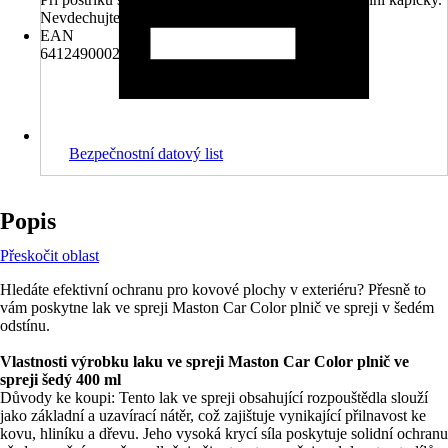
Nevdechujte aerosoly nebo mlhu.
EAN
6412490002503
Bezpečnostní datový list
Popis
Přeskočit oblast
Hledáte efektivní ochranu pro kovové plochy v exteriéru? Přesně to
vám poskytne lak ve spreji Maston Car Color plnič ve spreji v šedém
odstínu.
Vlastnosti výrobku laku ve spreji Maston Car Color plnič ve
spreji šedý 400 ml
Důvody ke koupi: Tento lak ve spreji obsahující rozpouštědla slouží
jako základní a uzavírací nátěr, což zajištuje vynikající přilnavost ke
kovu, hliníku a dřevu. Jeho vysoká krycí síla poskytuje solidní ochranu