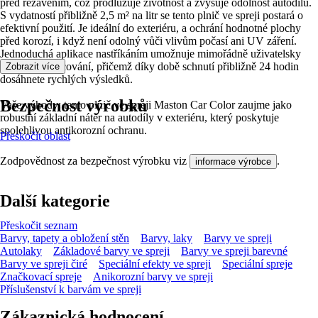
před rezavěním, což prodlužuje životnost a zvyšuje odolnost autodílů.
S vydatností přibližně 2,5 m² na litr se tento plnič ve spreji postará o
efektivní použití. Je ideální do exteriéru, a ochrání hodnotné plochy
před korozí, i když není odolný vůči vlivům počasí ani UV záření.
Jednoduchá aplikace nastříkáním umožnuje mimořádně uživatelsky
přívětivé zpracování, přičemž díky době schnutí přibližně 24 hodin
Zobrazit více
dosáhnete rychlých výsledků.
Bezpečnost výrobků
Vaše výhody: tento plnič ve spreji Maston Car Color zaujme jako
robustní základní nátěr na autodíly v exteriéru, který poskytuje
spolehlivou antikorozní ochranu.
Přeskočit oblast
Zodpovědnost za bezpečnost výrobku viz
.
informace výrobce
Další kategorie
Přeskočit seznam
Barvy, tapety a obložení stěn
Barvy, laky
Barvy ve spreji
Autolaky
Základové barvy ve spreji
Barvy ve spreji barevné
Barvy ve spreji čiré
Speciální efekty ve spreji
Speciální spreje
Značkovací spreje
Anikorozní barvy ve spreji
Příslušenství k barvám ve spreji
Zákaznická hodnocení