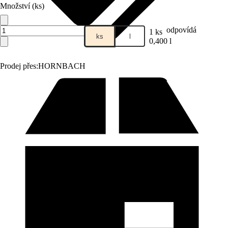
Množství (ks)
odpovídá
1 ks
ks
l
0,400 l
Prodej přes:
HORNBACH