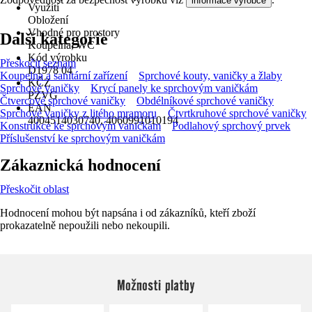
informace výrobce
Využití
Obložení
Vhodné pro prostory
Další kategorie
Koupelna, WC
Kód výrobku
Přeskočit seznam
D1978 04
Koupelna a sanitární zařízení
Sprchové kouty, vaničky a žlaby
KČZ
Sprchové vaničky
Krycí panely ke sprchovým vaničkám
PZVG
Čtvercové sprchové vaničky
Obdélníkové sprchové vaničky
EAN
Sprchové vaničky z litého mramoru
Čtvrtkruhové sprchové vaničky
4004514030740, 4060991010194
Konstrukce ke sprchovým vaničkám
Podlahový sprchový prvek
Příslušenství ke sprchovým vaničkám
Zákaznická hodnocení
Přeskočit oblast
Hodnocení mohou být napsána i od zákazníků, kteří zboží
prokazatelně nepoužili nebo nekoupili.
Možnosti platby