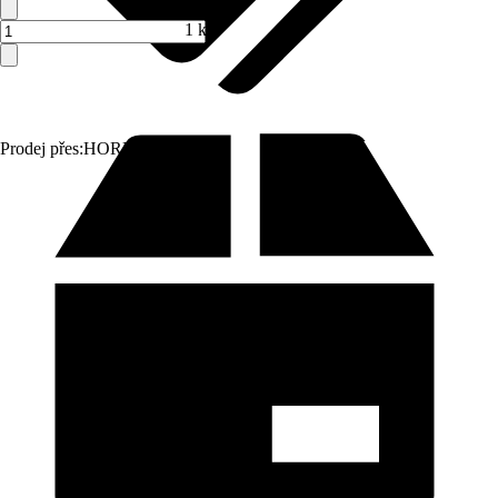
1 ks
Prodej přes:
HORNBACH