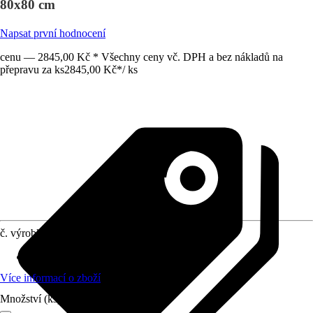
80x80 cm
Napsat první hodnocení
cenu — 2845,00 Kč * Všechny ceny vč. DPH a bez nákladů na
přepravu za ks
2845,00 Kč
*
/
ks
č. výrobku
5971542
Materiál
:
Sanitární akrylát
Více informací o zboží
Množství (ks)