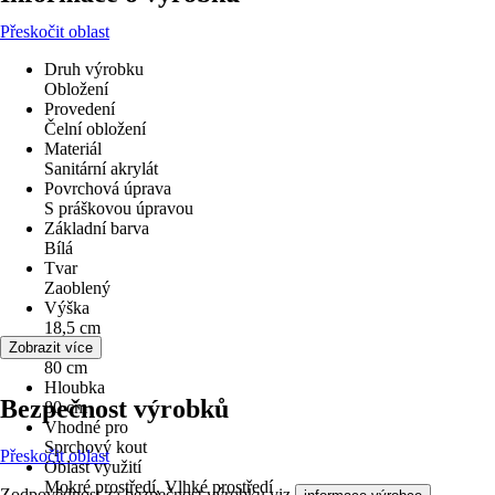
Přeskočit oblast
Druh výrobku
Obložení
Provedení
Čelní obložení
Materiál
Sanitární akrylát
Povrchová úprava
S práškovou úpravou
Základní barva
Bílá
Tvar
Zaoblený
Výška
18,5 cm
Šířka
Zobrazit více
80 cm
Hloubka
Bezpečnost výrobků
80 cm
Vhodné pro
Sprchový kout
Přeskočit oblast
Oblast využití
Mokré prostředí, Vlhké prostředí
Zodpovědnost za bezpečnost výrobku viz
.