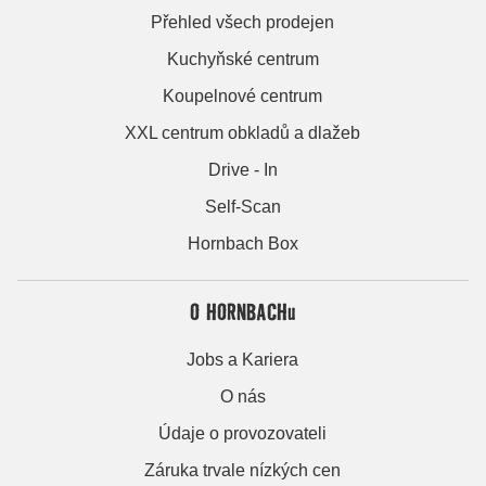
Přehled všech prodejen
Kuchyňské centrum
Koupelnové centrum
XXL centrum obkladů a dlažeb
Drive - In
Self-Scan
Hornbach Box
O HORNBACHu
Jobs a Kariera
O nás
Údaje o provozovateli
Záruka trvale nízkých cen