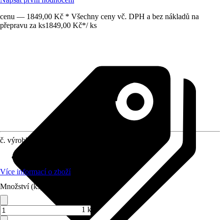
cenu — 1849,00 Kč * Všechny ceny vč. DPH a bez nákladů na
přepravu za ks
1849,00 Kč
*
/
ks
č. výrobku
6334105
Materiál
:
Sanitární akrylát
Více informací o zboží
Množství (ks)
1 ks