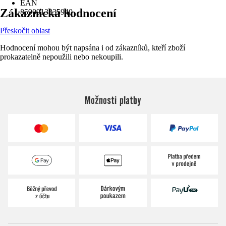
EAN
Zákaznická hodnocení
8590913835940
Přeskočit oblast
Hodnocení mohou být napsána i od zákazníků, kteří zboží
prokazatelně nepoužili nebo nekoupili.
Možnosti platby