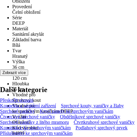
Obložení
Provedení
Čelní obložení
Série
DEEP
Materiál
Sanitární akrylát
Základní barva
Bílá
Tvar
Hranatý
Výška
36 cm
Šířka
Zobrazit více
120 cm
Hloubka
Další kategorie
36 cm
Vhodné pro
Přeskočit seznam
Sprchový kout
Koupelna a sanitární zařízení
Vhodné pro
Sprchové kouty, vaničky a žlaby
Sprchové vaničky
ke sprchovým vaničkám DEEP
Krycí panely ke sprchovým vaničkám
Čtvercové sprchové vaničky
Využití
Obdélníkové sprchové vaničky
Sprchové vaničky z litého mramoru
Obložení
Čtvrtkruhové sprchové vaničky
Konstrukce ke sprchovým vaničkám
Kód výrobku
Podlahový sprchový prvek
Příslušenství ke sprchovým vaničkám
84899