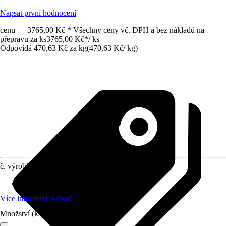
Napsat první hodnocení
cenu — 3765,00 Kč * Všechny ceny vč. DPH a bez nákladů na
přepravu za ks
3765,00 Kč
*
/
ks
Odpovídá 470,63 Kč za kg
(
470,63 Kč
/
kg
)
č. výrobku
6507360
Oblast použití
:
Exteriér, Interiér
Více informací o zboží
Množství (ks)