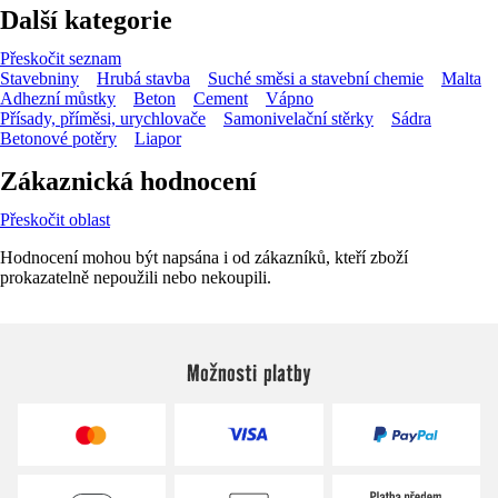
Další kategorie
Přeskočit seznam
Stavebniny
Hrubá stavba
Suché směsi a stavební chemie
Malta
Adhezní můstky
Beton
Cement
Vápno
Přísady, příměsi, urychlovače
Samonivelační stěrky
Sádra
Betonové potěry
Liapor
Zákaznická hodnocení
Přeskočit oblast
Hodnocení mohou být napsána i od zákazníků, kteří zboží
prokazatelně nepoužili nebo nekoupili.
Možnosti platby