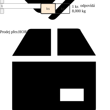
odpovídá
1 ks
ks
kg
8,000 kg
Prodej přes:
HORNBACH