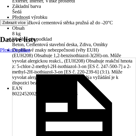
Exteriér, Interiér, Vlhké prostředí
Základní barva
Šedá
Přednosti výrobku
Dvousložková cementová stěrka pružná až do -20°C
Zobrazit více
Obsah
8 kg
Datové listy
Vhodné pro podklad
Beton, Cementová stavební deska, Zdiva, Omítky
Přeskočit oblast
Doplňkové znaky nebezpečnosti (věty EUH)
(EUH208) Obsahuje 1,2-benzisothiazol-3(2H)-on. Může
vyvolat alergickou reakci., (EUH208) Obsahuje reakční hmota
z: 5-chlor-2-methyl-2H-isothiazol-3-on [ES č. 247-500-7] a 2-
methyl-2H-isothiazol-3-on [ES č. 220-239-6] (3:1). Může
vyvolat alergickou reakci., (EUH210) Na vyžádání je k
dispozici bezpečnostní list.
EAN
8022452002151, 8022452150944