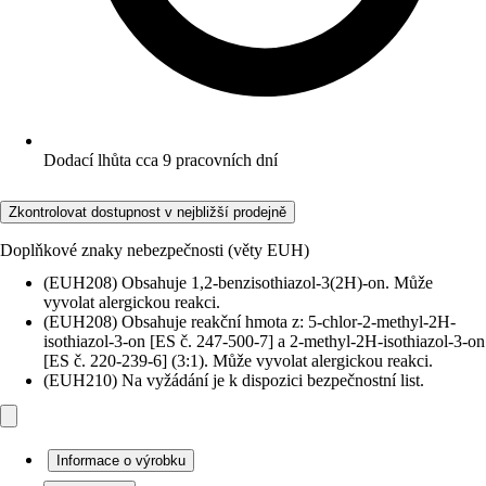
Dodací lhůta cca 9 pracovních dní
Zkontrolovat dostupnost v nejbližší prodejně
Doplňkové znaky nebezpečnosti (věty EUH)
(EUH208) Obsahuje 1,2-benzisothiazol-3(2H)-on. Může
vyvolat alergickou reakci.
(EUH208) Obsahuje reakční hmota z: 5-chlor-2-methyl-2H-
isothiazol-3-on [ES č. 247-500-7] a 2-methyl-2H-isothiazol-3-on
[ES č. 220-239-6] (3:1). Může vyvolat alergickou reakci.
(EUH210) Na vyžádání je k dispozici bezpečnostní list.
Informace o výrobku