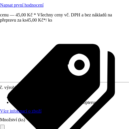
Napsat první hodnocení
cenu — 45,00 Kč * Všechny ceny vč. DPH a bez nákladů na
přepravu za ks
45,00 Kč
*
/
ks
č. výrobku
8572636
Vhodné pro
:
Akvária
vědecký název
:
Megalamphodus megalopterus
Více informací o zboží
Množství (ks)