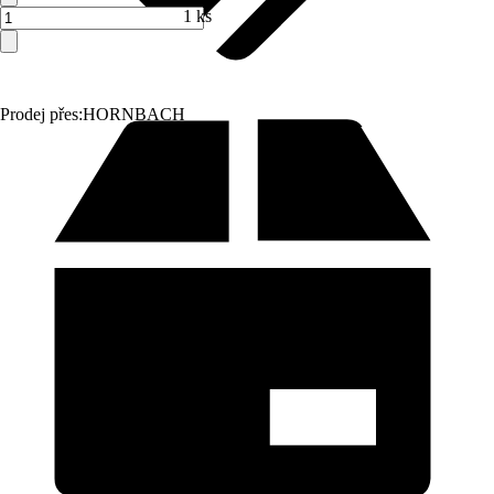
1 ks
Prodej přes:
HORNBACH