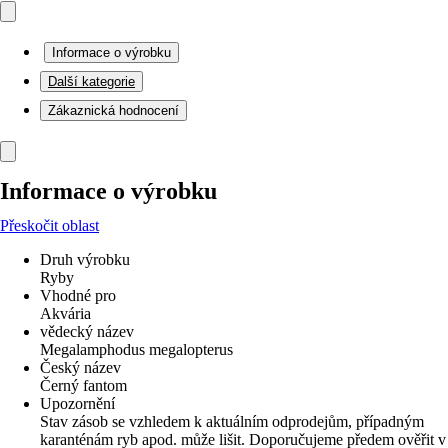
Informace o výrobku
Další kategorie
Zákaznická hodnocení
Informace o výrobku
Přeskočit oblast
Druh výrobku
Ryby
Vhodné pro
Akvária
vědecký název
Megalamphodus megalopterus
Český název
Černý fantom
Upozornění
Stav zásob se vzhledem k aktuálním odprodejům, případným
karanténám ryb apod. může lišit. Doporučujeme předem ověřit v