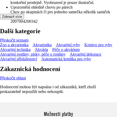
konkrétní prodejně. Vyobrazení je pouze ilustrační.
Upozornění ohledně chovu po párech
Chov po skupinách či pro jednoho samečka několik samiček
EAN
Zobrazit více
2007004200342
Další kategorie
Přeskočit seznam
Zoo a akvaristika
Akvaristika
Akvarijní ryby
Krmivo pro ryby
Akvarijní technika
Akvária
Péče o akvárium
Akvarijní rostliny, písky, péče o rostliny
Akvarijní dekorace
Akvarijní příslušenství
Automatická krmítka pro ryby
Zákaznická hodnocení
Přeskočit oblast
Hodnocení mohou být napsána i od zákazníků, kteří zboží
prokazatelně nepoužili nebo nekoupili.
Možnosti platby