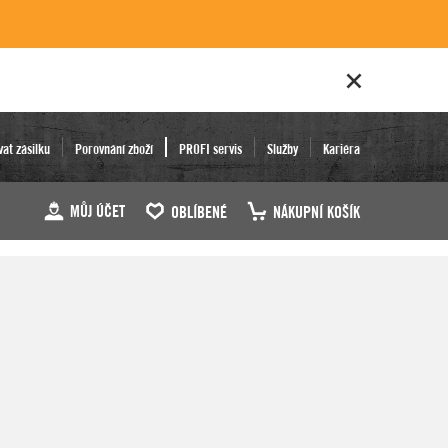
vat zásilku
Porovnání zboží
PROFI servis
Služby
Kariéra
MŮJ ÚČET
OBLÍBENÉ
NÁKUPNÍ KOŠÍK