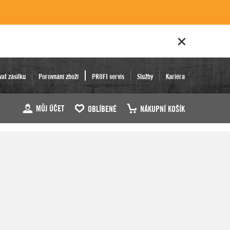
vat zásilku
Porovnání zboží
PROFI servis
Služby
Kariéra
MŮJ ÚČET
OBLÍBENÉ
NÁKUPNÍ KOŠÍK