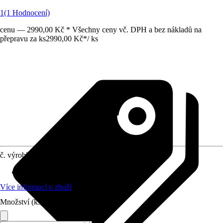
1
(1 Hodnocení)
cenu — 2990,00 Kč * Všechny ceny vč. DPH a bez nákladů na
přepravu za ks
2990,00 Kč
*
/
ks
č. výrobku
10568248
Materiál
:
-
Více informací o zboží
Množství (ks)