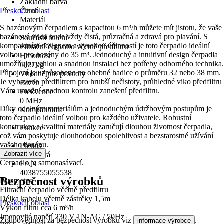
Základní barva
Přeskočit oblast
Černá
Materiál
S bazénovým čerpadlem s kapacitou 6 m³/h můžete mít jistotu, že vaše
-
bazénová voda bude vždy čistá, průzračná a zdravá pro plavání. S
Součástí balení
kompaktním designem a vysokou účinností je toto čerpadlo ideální
Filtrační čerpadlo včetně předfiltru
volbou pro bazény do 35 m³. Jednoduchý a intuitivní design čerpadla
Hmotnost
umožňuje rychlou a snadnou instalaci bez potřeby odborného technika.
6,09 kg
Připojení je uzpůsobeno na ohebné hadice o průměru 32 nebo 38 mm.
Vhodné pro prostory
Je vybaveno předfiltrem pro hrubší nečistoty, průhledné viko předfiltru
Bazén
Vám umožní snadnou kontrolu zanešení předfiltru.
Frekvence
0 MHz
Díky odolným materiálům a jednoduchým údržbovým postupům je
Kompatibilita
toto čerpadlo ideální volbou pro každého uživatele. Robustní
-
konstrukce a kvalitní materiály zaručují dlouhou životnost čerpadla,
Funkce
což vám poskytuje dlouhodobou spolehlivost a bezstarostné užívání
-
vašeho bazénu.
Přenos
Zobrazit více
Kabelová
Čerpadlo je samonasávací.
EAN
4038755055538
Bezpečnost výrobků
Parametry:
Filtrační čerpadlo včetně předfiltru
Délka kabelu včetně zástrčky 1,5m
Přeskočit oblast
Výkon filtru cca 6 m³/h
Jmenovité napětí 230 V 1N-AC / 50Hz
Zodpovědnost za bezpečnost výrobku viz
.
informace výrobce