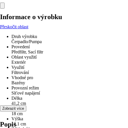
Informace o výrobku
Přeskočit oblast
Druh výrobku
Čerpadlo/Pumpa
Provedení
Předfiltr, Sací filtr
Oblast využití
Exteriér
Využití
Filtrování
Vhodné pro
Bazény
Provozní režim
Síťové napájení
Délka
41,2 cm
Šířka
Zobrazit více
18 cm
Výška
Popis
18,1 cm