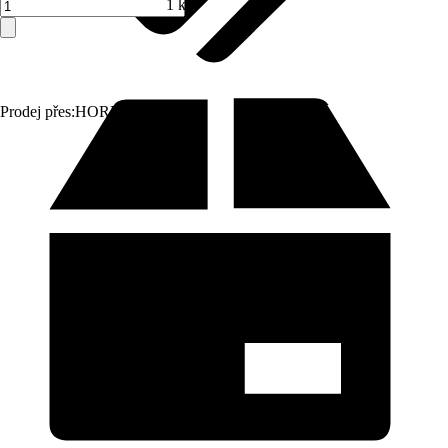
1 ks
Prodej přes:
HORNBACH