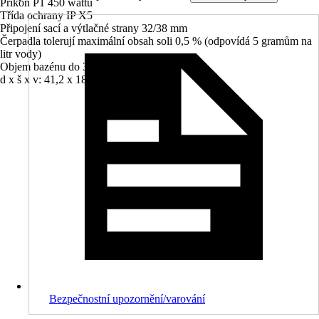
Příkon P1 450 wattů
Třída ochrany IP X5
Připojení sací a výtlačné strany 32/38 mm
Čerpadla tolerují maximální obsah soli 0,5 % (odpovídá 5 gramům na
litr vody)
Objem bazénu do 35 m³
d x š x v: 41,2 x 18 x 18,1 cm
Bezpečnostní upozornění/varování