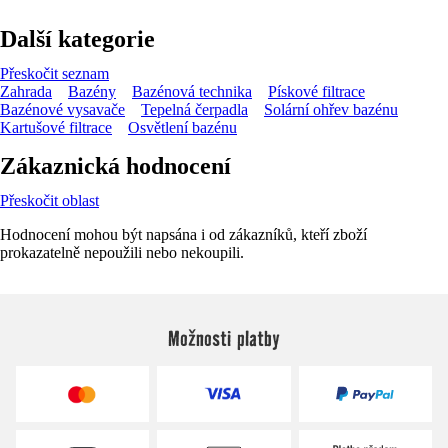
Další kategorie
Přeskočit seznam
Zahrada
Bazény
Bazénová technika
Pískové filtrace
Bazénové vysavače
Tepelná čerpadla
Solární ohřev bazénu
Kartušové filtrace
Osvětlení bazénu
Zákaznická hodnocení
Přeskočit oblast
Hodnocení mohou být napsána i od zákazníků, kteří zboží
prokazatelně nepoužili nebo nekoupili.
Možnosti platby