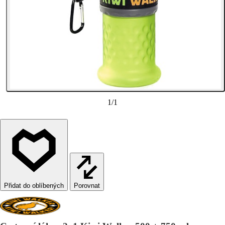
1
/
1
Porovnat