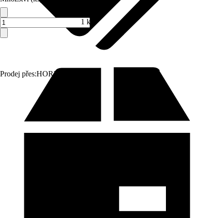
1 ks
Prodej přes:
HORNBACH