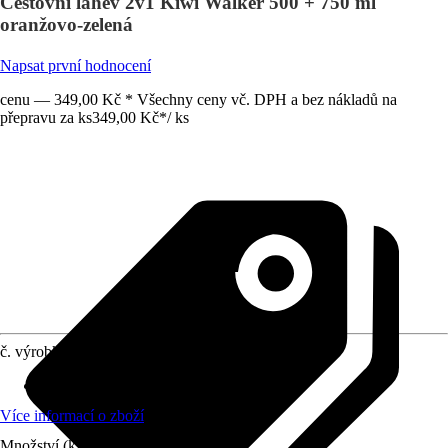
Cestovní láhev 2v1 Kiwi Walker 500 + 750 ml
oranžovo-zelená
Napsat první hodnocení
cenu — 349,00 Kč * Všechny ceny vč. DPH a bez nákladů na
přepravu za ks
349,00 Kč
*
/
ks
č. výrobku
10333938
Materiál
:
Plast
Více informací o zboží
Množství (ks)