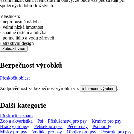
vaším mazlíčkem. Nemusíte mít obavy, že bude váš pes strádat při
společných dobrodružstvích.
Vlastnosti:
· nepropustná nádoba
· velmi nízká hmotnost
· snadné čištění a údržba
· pojme jídlo a vodu zároveň
· atraktivní design
Zobrazit více
Bezpečnost výrobků
Přeskočit oblast
Zodpovědnost za bezpečnost výrobku viz
.
informace výrobce
Další kategorie
Přeskočit seznam
Zoo a akvaristika
Psi
Příslušenství pro psy
Krmivo pro psy
Hračky pro psy
Pelíšek pro psa
Péče o psy
Psí boudy
Misky pro psy
Vodítka pro psy
Obojky pro psy
Postroje pro psy