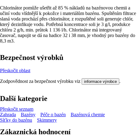
Chlorinátor pomůže ušetřit až 85 % nákladů na bazénovou chemii a
učiní vodu vlídnější k pokožce i materiálům bazénu. Spuštěním filtrace
slaná voda prochází přes chlorinátor, z rozpuštěné soli generuje chlór,
který dezinfikuje vodu. Potřebná koncentrace soli je 3 g/l, produkce
chlóru 2 g/h, min. průtok 1 136 l/h. Chlorinátor má integrovaný
časovač, napojit se dá na hadice 32 i 38 mm, je vhodný pro bazény do
8,3 m3.
Bezpečnost výrobků
Přeskočit oblast
Zodpovědnost za bezpečnost výrobku viz
.
informace výrobce
Další kategorie
Přeskočit seznam
Zahrada
Bazény
Péče o bazén
Bazénová chemie
Síťky do bazénu
Skimmery
Zákaznická hodnocení