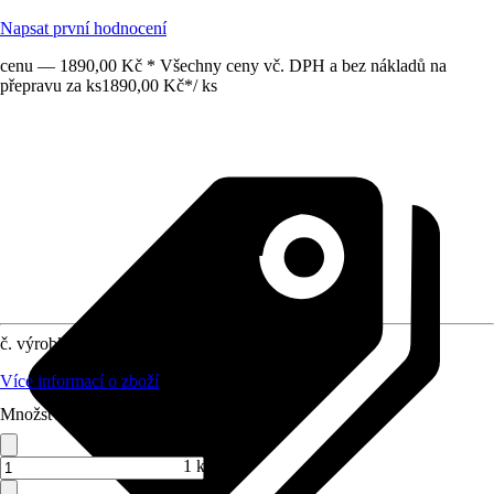
Napsat první hodnocení
cenu — 1890,00 Kč * Všechny ceny vč. DPH a bez nákladů na
přepravu za ks
1890,00 Kč
*
/
ks
č. výrobku
10521180
Více informací o zboží
Množství (ks)
1 ks