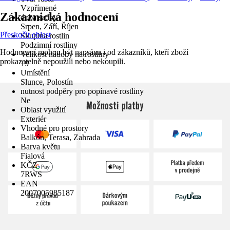
Vzpřímené
Zákaznická hodnocení
doba sadby
Srpen, Září, Říjen
Přeskočit oblast
Skupina rostlin
Podzimní rostliny
Hodnocení mohou být napsána i od zákazníků, kteří zboží
Velikost nádoby na rostliny
prokazatelně nepoužili nebo nekoupili.
19
Umístění
Slunce, Polostín
nutnost podpěry pro popínavé rostliny
Ne
Možnosti platby
Oblast využití
Exteriér
Vhodné pro prostory
Balkón, Terasa, Zahrada
Barva květu
Fialová
KČZ
7RWS
EAN
2007005985187