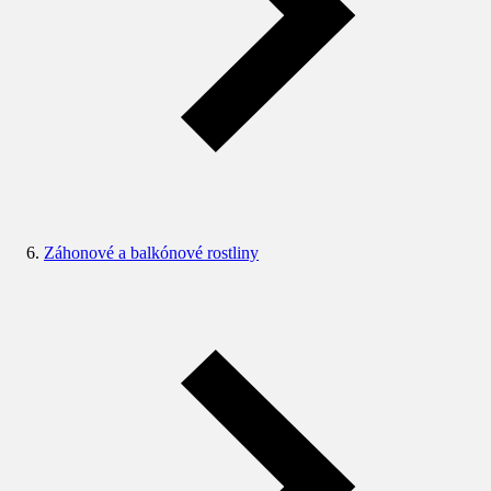
Záhonové a balkónové rostliny