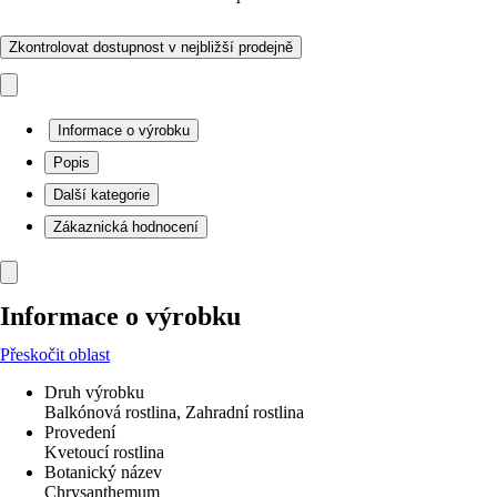
Zkontrolovat dostupnost v nejbližší prodejně
Informace o výrobku
Popis
Další kategorie
Zákaznická hodnocení
Informace o výrobku
Přeskočit oblast
Druh výrobku
Balkónová rostlina, Zahradní rostlina
Provedení
Kvetoucí rostlina
Botanický název
Chrysanthemum