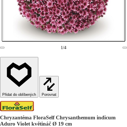
1
/
4
Porovnat
Chryzantéma FloraSelf Chrysanthemum indicum
Aduro Violet květináč Ø 19 cm