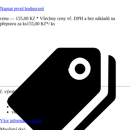
Napsat první hodnocení
cenu — 155,00 Kč * Všechny ceny vč. DPH a bez nákladů na
přepravu za ks
155,00 Kč
*
/
ks
č. výrobku
6246023
Průměr květináče
:
40 cm
Umístění
:
Slunce, Polostín
víceleté
:
Ne
Více informací o zboží
Množství (ks)