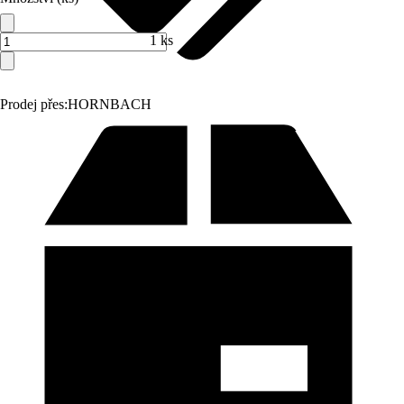
1 ks
Prodej přes:
HORNBACH