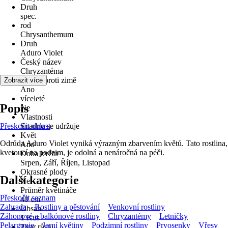
Druh
spec.
rod
Chrysanthemum
Druh
Aduro Violet
Český název
Chryzantéma
odolné proti zimě
Zobrazit více
Ano
víceleté
Popis
Ne
Vlastnosti
Přeskočit oblast
Snadno se udržuje
Květ
Odrůda Aduro Violet vyniká výrazným zbarvením květů. Tato rostlina,
Ano
kvetoucí na podzim, je odolná a nenáročná na péči.
Doba květu
Srpen, Září, Říjen, Listopad
Okrasné plody
Další kategorie
Ne
Průměr květináče
Přeskočit seznam
40 cm
Zahrada
Rostliny a pěstování
Venkovní rostliny
Obsah
Záhonové a balkónové rostliny
Chryzantémy
Letničky
1 Kus
Pelargonie
Jarní květiny
Podzimní rostliny
Prvosenky
Vřesy
Tvar růstu