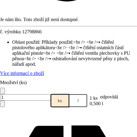
Je nám líto. Toto zboží již není dostupné.
č. výrobku
12798866
Oblast použití
:
Příklady použití:<br /> <br />▪ čištění
pistolového aplikátoru<br /> <br />▪ čištění ostatních částí
aplikační pistole<br /> <br />▪ čištění ventilu plechovky s PU
pěnou<br /> <br />▪ odstraňování nevytvrzené pěny z ploch,
nářadí apod.
Více informací o zboží
Množství (ks)
odpovídá
1 ks
ks
l
0,500 l