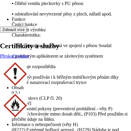
▪ čištění ventilu plechovky s PU pěnou
▪ odstraňování nevytvrzené pěny z ploch, nářadí apod.
Funkce
Čistící funkce
Přednosti výrobku
Zobrazit více
Charakteristika:
Certifikáty a služby
▪ čisticí kapalina používaná ve spojení s pěnou Soudal
Přeskočit oblast
a pistolovým aplikátorem se závitovým systémem
▪ obsahuje rozpouštědla
▪ může být používán i k běžným trubičkovým pěnám díky
přibalené nasazovací rozprašovací trysce
Obsah
0,5 l
Signální slovo (CLP čl. 20)
Nebezpečí
Bezpečnostní pokyny (preventivní prohlášení - věty P)
(P102) Uchovávejte mimo dosah dětí., (P103) Před použitím si
přečtěte údaje na štítku.
Informace o nebezpečnosti (věty H)
(H222) Extrémně hořlavý aerosol., (H229) Nádoba je pod