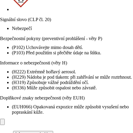
Signální slovo (CLP čl. 20)
Nebezpečí
Bezpečnostní pokyny (preventivní prohlášení - věty P)
(P102) Uchovávejte mimo dosah dětí.
(P103) Před použitím si přečtěte údaje na štítku.
Informace o nebezpečnosti (věty H)
(H222) Extrémně hořlavý aerosol.
(H229) Nádoba je pod tlakem: při zahřívání se může roztrhnout.
(H319) Způsobuje vážné podráždění očí.
(H336) Může způsobit ospalost nebo závratě.
Doplňkové znaky nebezpečnosti (věty EUH)
(EUH066) Opakovaná expozice může způsobit vysušení nebo
popraskání kůže.