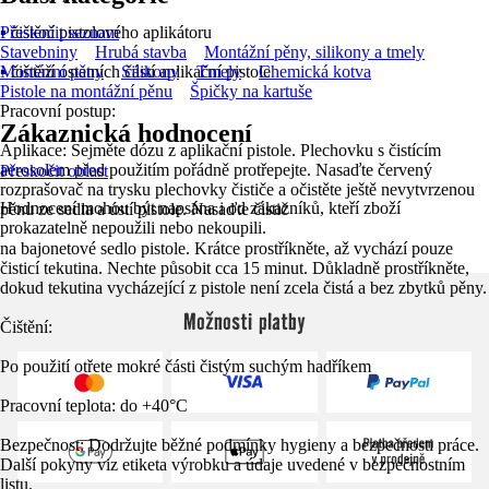
▪ čištění pistolového aplikátoru
Přeskočit seznam
Stavebniny
Hrubá stavba
Montážní pěny, silikony a tmely
▪ čištění ostatních částí aplikační pistole
Montážní pěny
Silikony
Tmely
Chemická kotva
Pistole na montážní pěnu
Špičky na kartuše
Pracovní postup:
Zákaznická hodnocení
Aplikace: Sejměte dózu z aplikační pistole. Plechovku s čistícím
aerosolem před použitím pořádně protřepejte. Nasaďte červený
Přeskočit oblast
rozprašovač na trysku plechovky čističe a očistěte ještě nevytvrzenou
Hodnocení mohou být napsána i od zákazníků, kteří zboží
pěnu ze sedla a ústí pistole. Nasaďte čistič
prokazatelně nepoužili nebo nekoupili.
na bajonetové sedlo pistole. Krátce prostříkněte, až vychází pouze
čisticí tekutina. Nechte působit cca 15 minut. Důkladně prostříkněte,
dokud tekutina vycházející z pistole není zcela čistá a bez zbytků pěny.
Možnosti platby
Čištění:
Po použití otřete mokré části čistým suchým hadříkem
Pracovní teplota: do +40°C
Bezpečnost: Dodržujte běžné podmínky hygieny a bezpečnosti práce.
Další pokyny viz etiketa výrobku a údaje uvedené v bezpečnostním
listu.