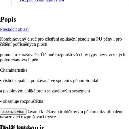
Popis
Přeskočit oblast
Kombinovaný čistič pro ošetření aplikační pistole na PU pěny i pro
čištění potřísněných ploch
pomocí rozprašovače. Účinně rozpouští všechny typy nevytvrzených
polyuretanových pěn.
Charakteristika:
▪ čisticí kapalina používaná ve spojení s pěnou Soudal
a pistolovým aplikátorem se závitovým systémem
▪ obsahuje rozpouštědla
▪ může být používán i k běžným trubičkovým pěnám díky přibalené
Zobrazit více
nasazovací rozprašovací trysce
Další kategorie
Příklady použití: