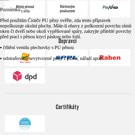
Poznámka:
Před použitím Čističe PU pěny ověřte, zda tento přípravek
nepoškozuje okolní plochy. Máte-li obavy z poškození povrchu rámů
oken či dveří nebo okolí vypěňované spáry, zakryjte přilehlé povrchy
před prací s pěnou krycí páskou nebo folií.
Dopravci
▪ čištění ventilu plechovky s PU pěnou
▪ odstraňování nevytvrzené pěny z ploch, nářadí apod.
Certifikáty