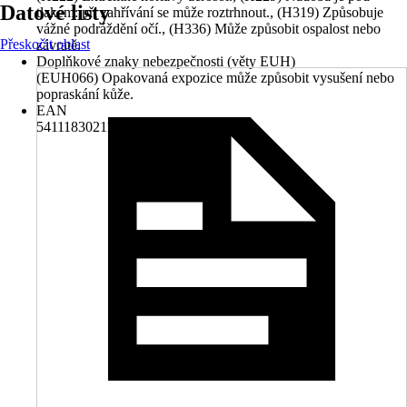
Datové listy
tlakem: při zahřívání se může roztrhnout., (H319) Způsobuje
vážné podráždění očí., (H336) Může způsobit ospalost nebo
Přeskočit oblast
závratě.
Doplňkové znaky nebezpečnosti (věty EUH)
(EUH066) Opakovaná expozice může způsobit vysušení nebo
popraskání kůže.
EAN
5411183021181