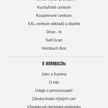
Kuchyňské centrum
Koupelnové centrum
XXL centrum obkladů a dlažeb
Drive - In
Self-Scan
Hornbach Box
O HORNBACHu
Jobs a Kariera
O nás
Údaje o provozovateli
Záruka trvale nízkých cen
Všeobecné obchodní podmínky