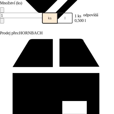
Množství (ks)
odpovídá
1 ks
ks
l
0,500 l
Prodej přes:
HORNBACH