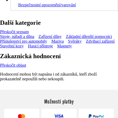
Bezpečnostní upozornění/varování
Další kategorie
Přeskočit seznam
Stroje, nářadí a dílna
Zařízení dílny
Základní dílenští pomocníci
Příslušenství pro automobily
Maziva
Svěráky
Zdvihací zařízení
Stavební kozy
Hasicí přístroje
Magnety
Zákaznická hodnocení
Přeskočit oblast
Hodnocení mohou být napsána i od zákazníků, kteří zboží
prokazatelně nepoužili nebo nekoupili.
Možnosti platby