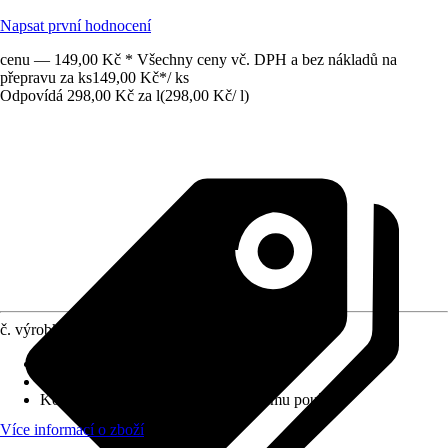
Napsat první hodnocení
cenu — 149,00 Kč * Všechny ceny vč. DPH a bez nákladů na
přepravu za ks
149,00 Kč
*
/
ks
Odpovídá 298,00 Kč za l
(
298,00 Kč
/
l
)
č. výrobku
6489655
Obsah
:
0,5 l
Forma
:
Tekuté
Koncentrace
:
Připraveno k okamžitému použití
Více informací o zboží