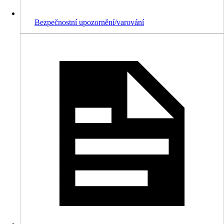
Bezpečnostní upozornění/varování