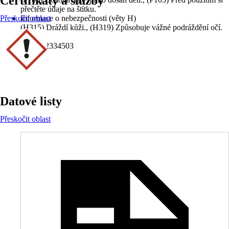
Certifikáty a služby
přečtěte údaje na štítku.
Přeskočit oblast
Informace o nebezpečnosti (věty H)
(H315) Dráždí kůži., (H319) Způsobuje vážné podráždění očí.
EAN
8591522334503
Datové listy
Přeskočit oblast