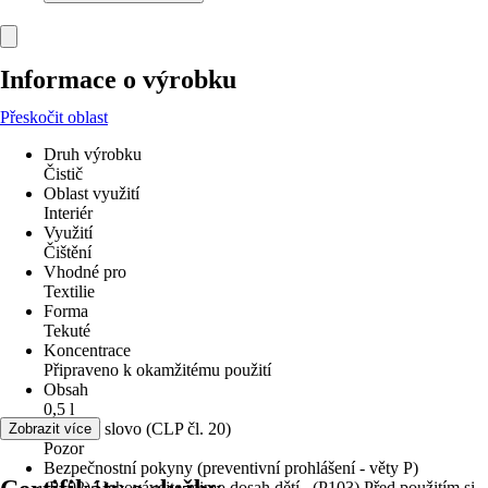
Informace o výrobku
Přeskočit oblast
Druh výrobku
Čistič
Oblast využití
Interiér
Využití
Čištění
Vhodné pro
Textilie
Forma
Tekuté
Koncentrace
Připraveno k okamžitému použití
Obsah
0,5 l
Signální slovo (CLP čl. 20)
Zobrazit více
Pozor
Bezpečnostní pokyny (preventivní prohlášení - věty P)
(P102) Uchovávejte mimo dosah dětí., (P103) Před použitím si